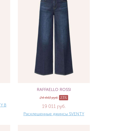
RAFFAELLO ROSSI
24 443 руб.
23%
Y B
19 011 руб.
Расклешенные джинсы SVENTY