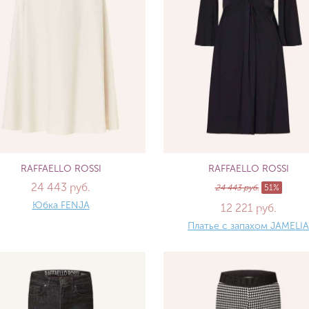
RAFFAELLO ROSSI
RAFFAELLO ROSSI
24 443 руб.
24 443 руб.
51%
Юбка FENJA
12 221 руб.
Платье с запахом JAMELIA