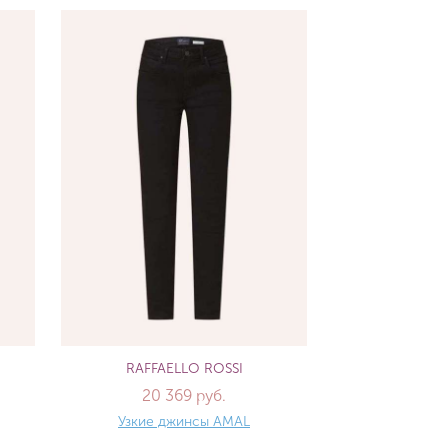
RAFFAELLO ROSSI
20 369 руб.
Узкие джинсы AMAL