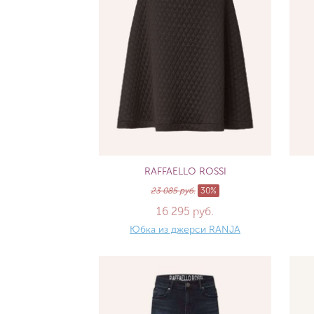
RAFFAELLO ROSSI
23 085 руб.
30%
16 295 руб.
Юбка из джерси RANJA