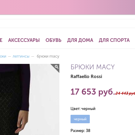
Е
АКСЕССУАРЫ
ОБУВЬ
ДЛЯ ДОМА
ДЛЯ СПОРТА
юки
—
леггинсы
—
брюки macy
БРЮКИ MACY
Raffaello Rossi
17 653 руб.
24 443 руб
Цвет:
черный
черный
Размер:
38