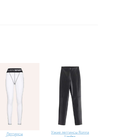
Узкие леггинсы Ronna
Леггинсы
Lindex