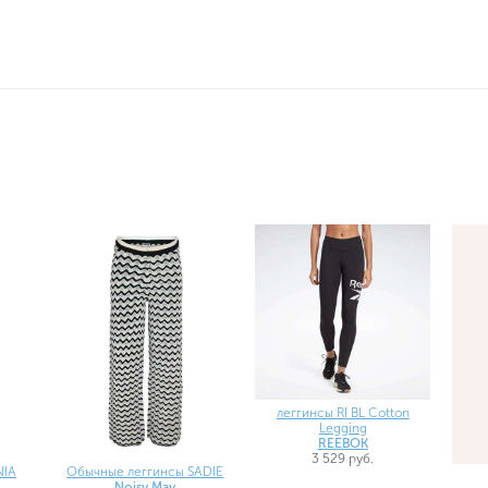
леггинсы RI BL Cotton
Legging
REEBOK
3 529 руб.
NIA
Обычные леггинсы SADIE
Noisy May