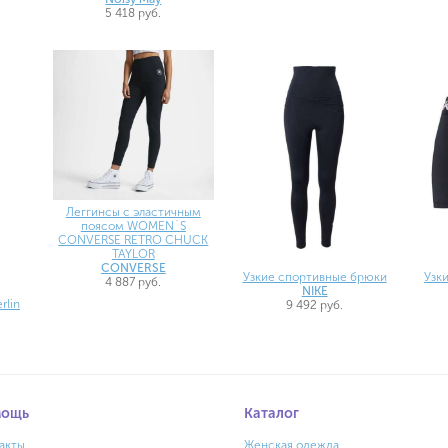
5 418 руб.
Леггинсы с эластичным
поясом WOMEN`S
CONVERSE RETRO CHUCK
TAYLOR
CONVERSE
Узкие спортивные брюки
Узк
4 887 руб.
NIKE
rlin
9 492 руб.
мощь
Каталог
акты
Женская одежда