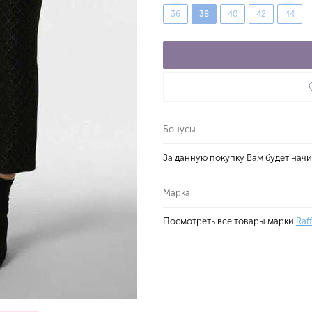
36
38
40
42
44
Бонусы
За данную покупку Вам будет нач
Марка
Посмотреть все товары марки
Raff