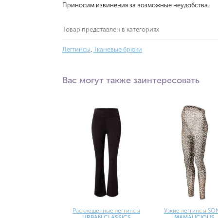
Приносим извинения за возможные неудобства.
Товар представлен в категориях
Леггинсы
,
Тканевые брюки
Вас могут также заинтересовать
Расклешенные леггинсы
Узкие леггинсы SO
URBAN CLASSICS
MAMALICIOUS