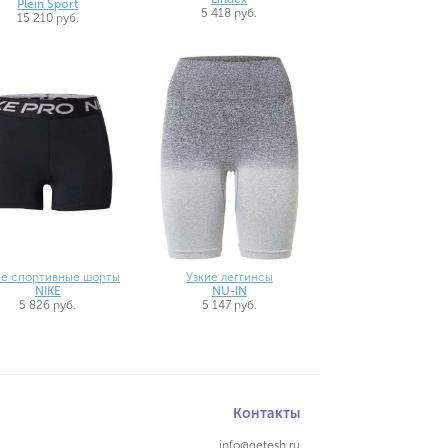
Plein Sport
5 418 руб.
15 210 руб.
ие спортивные шорты
Узкие леггинсы
NIKE
NU-IN
5 826 руб.
5 147 руб.
Контакты
info@qetesh.ru