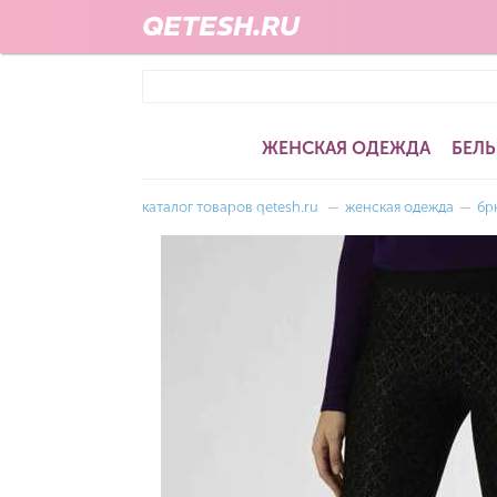
QETESH.RU
ЖЕНСКАЯ ОДЕЖДА
БЕЛЬ
каталог товаров qetesh.ru
—
женская одежда
—
бр