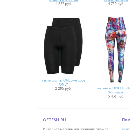
4 887 руб.
4 739 руб.
Узкие шорты ONLLive Love
ONLY
леггинсы HWL110-Be
2 295 руб.
Winshape
5 431 руб.
QETESH.RU
По
Интернет магазин для женщин: одежда,
Конт