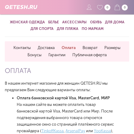
QETESH.RU
0
0
ЖЕНСКАЯ ОДЕЖДА
БЕЛЬЕ
АКСЕССУАРЫ
ОБУВЬ
ДЛЯ ДОМА
ДЛЯ СПОРТА
ДЛЯ ПЛЯЖА
ПО МАРКАМ
Контакты
Доставка
Оплата
Возврат
Размеры
Бонусы
Гарантии
Публичная оферта
ОПЛАТА
В нашем интернет магазине для женщин QETESH.RU мы
предлагаем Вам следующие варианты оплаты:
Оплата банковской картой Visa, MasterCard, МИР
На нашем сайте вы можете оплатить товар
банковской картой Visa, MasterCard или Мир. После
подтверждения выбранного товара откроется
защищенное окно со страницей платёжного сервис
провайдера (
TinkoffKassa
,
ArsenalPay
или
YooKassa
),