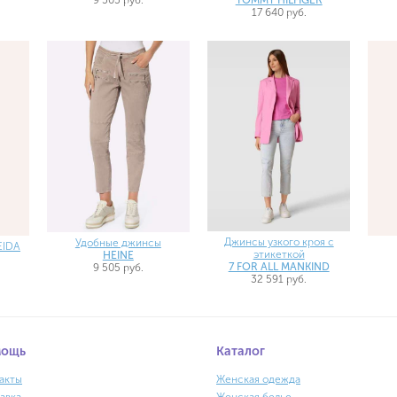
17 640 руб.
Джинсы узкого кроя с
Удобные джинсы
EIDA
этикеткой
HEINE
7 FOR ALL MANKIND
9 505 руб.
32 591 руб.
мощь
Каталог
акты
Женская одежда
авка
Женская белье