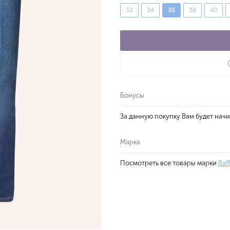
32
34
36
38
40
Бонусы
За данную покупку Вам будет нач
Марка
Посмотреть все товары марки
Raff