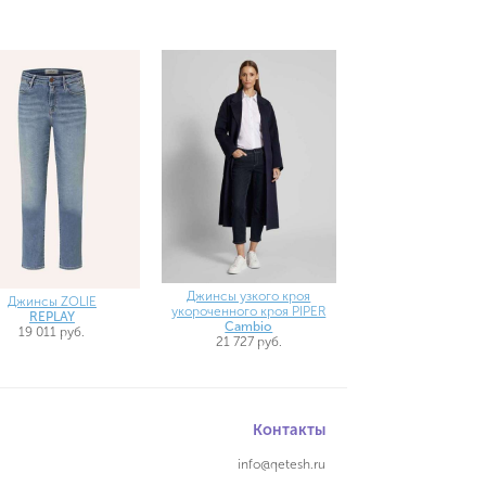
Джинсы узкого кроя
Джинсы ZOLIE
укороченного кроя PIPER
REPLAY
Cambio
19 011 руб.
21 727 руб.
Контакты
info@qetesh.ru