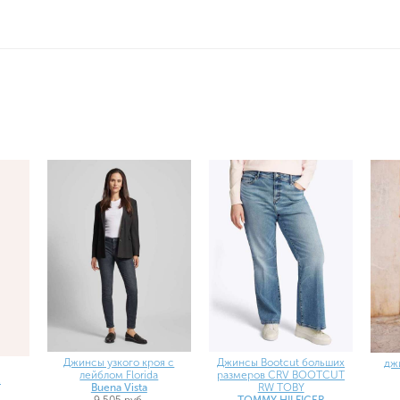
Джинсы узкого кроя с
Джинсы Bootcut больших
дж
лейблом Florida
размеров CRV BOOTCUT
R
Buena Vista
RW TOBY
9 505 руб.
TOMMY HILFIGER