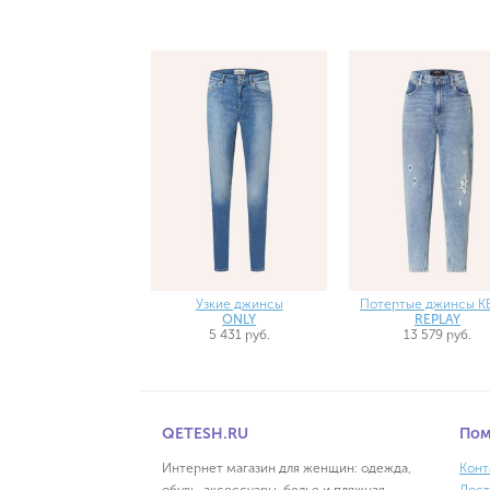
Узкие джинсы
Потертые джинсы K
ONLY
REPLAY
5 431 руб.
13 579 руб.
QETESH.RU
По
Интернет магазин для женщин: одежда,
Конт
обувь, аксессуары, белье и пляжная
Дост