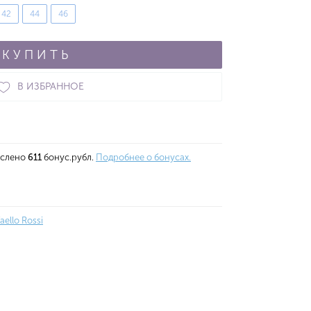
42
44
46
КУПИТЬ
В ИЗБРАННОЕ
ислено
611
бонус.рубл.
Подробнее о бонусах.
aello Rossi