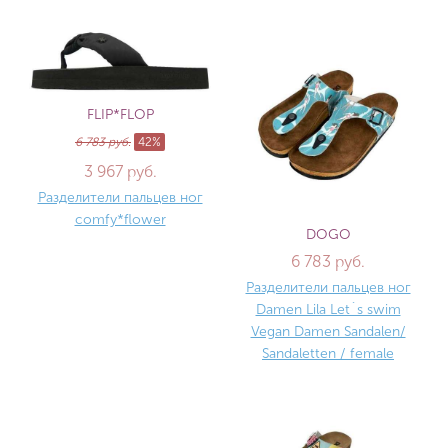
FLIP*FLOP
6 783 руб.
42%
3 967 руб.
Разделители пальцев ног
comfy*flower
DOGO
6 783 руб.
Разделители пальцев ног
Damen Lila Let`s swim
Vegan Damen Sandalen/
Sandaletten / female