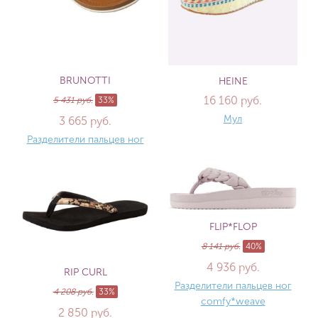
BRUNOTTI
HEINE
16 160 руб.
5 431 руб.
33%
Мул
3 665 руб.
Разделители пальцев ног
FLIP*FLOP
8 141 руб.
40%
4 936 руб.
RIP CURL
Разделители пальцев ног
4 208 руб.
33%
comfy*weave
2 850 руб.