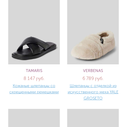
TAMARIS
VERBENAS
8 147 руб.
6 789 руб.
Кожаные шлепанцы со
Шлепанцы с отделкой из
скрещенными ремешками
искусственного меха YALE
GROSETO