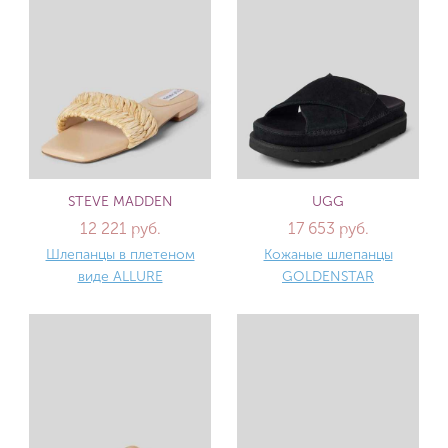
STEVE MADDEN
UGG
12 221 руб.
17 653 руб.
Шлепанцы в плетеном
Кожаные шлепанцы
виде ALLURE
GOLDENSTAR