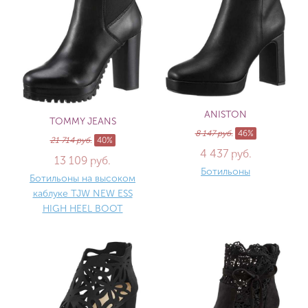
ANISTON
TOMMY JEANS
8 147 руб.
46%
21 714 руб.
40%
4 437 руб.
13 109 руб.
Ботильоны
Ботильоны на высоком
каблуке TJW NEW ESS
HIGH HEEL BOOT