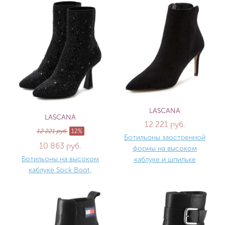
LASCANA
LASCANA
12 221 руб.
12 221 руб.
12%
Ботильоны заостренной
10 863 руб.
формы на высоком
Ботильоны на высоком
каблуке и шпильке
каблуке Sock Boot,