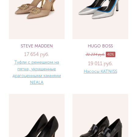
STEVE MADDEN
HUGO BOSS
17 654 руб.
31 234 руб.
40%
Туфли с ремешком на
19 011 руб.
пятке, украшенные
Насосы KATNISS
драгоценными камнями
NEALA