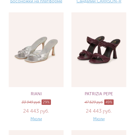
Босоножки на платформе
Сандалии CARRSON-R
RIANI
PATRIZIA PEPE
33 949 руб.
29%
47 529 руб.
49%
24 443 руб.
24 443 руб.
Мюли
Мюли