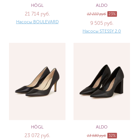
HÖGL
ALDO
21 714 руб.
12 222 руб.
23%
Насосы BOULEVARD
9 505 руб.
Насосы STESSY 2.0
HÖGL
ALDO
23 072 руб.
13 580 руб.
32%