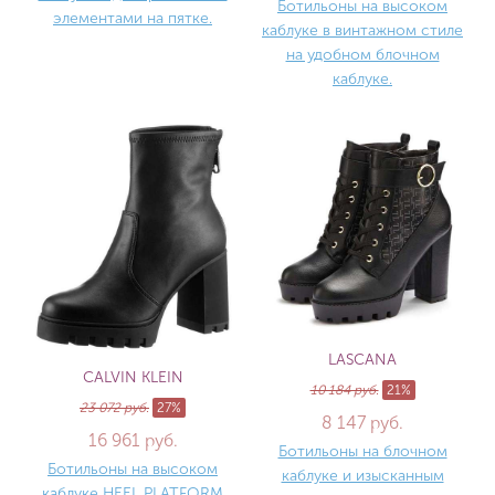
Ботильоны на высоком
элементами на пятке.
каблуке в винтажном стиле
на удобном блочном
каблуке.
LASCANA
CALVIN KLEIN
10 184 руб.
21%
23 072 руб.
27%
8 147 руб.
16 961 руб.
Ботильоны на блочном
Ботильоны на высоком
каблуке и изысканным
каблуке HEEL PLATFORM