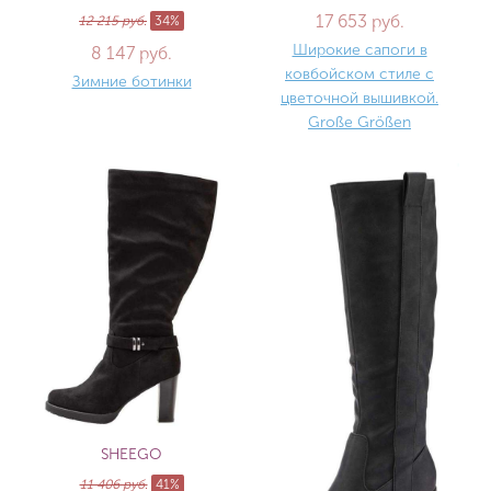
17 653 руб.
12 215 руб.
34%
Широкие сапоги в
8 147 руб.
ковбойском стиле с
Зимние ботинки
цветочной вышивкой.
Große Größen
SHEEGO
11 406 руб.
41%