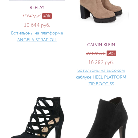
REPLAY
17 640 руб.
40%
10 644 руб.
Ботильоны на платформе
ANGELA STRAP OIL
CALVIN KLEIN
23 072 руб.
30%
16 282 руб.
Ботильоны на высоком
каблуке HEEL PLATFORM
ZIP BOOT SS