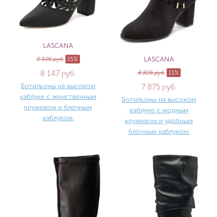
LASCANA
LASCANA
9 505 руб.
15%
8 147 руб.
8 826 руб.
11%
Ботильоны на высоком
7 875 руб.
каблуке с женственным
Ботильоны на высоком
кружевом и блочным
каблуке с модным
каблуком.
кружевом и удобным
блочным каблуком.