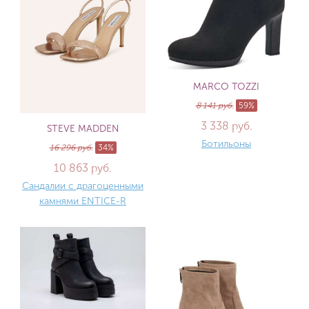
MARCO TOZZI
8 141 руб.
59%
3 338 руб.
STEVE MADDEN
Ботильоны
16 296 руб.
34%
10 863 руб.
Сандалии с драгоценными
камнями ENTICE-R