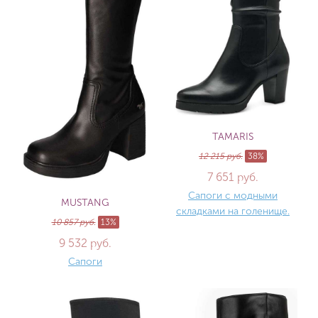
TAMARIS
12 215 руб.
38%
7 651 руб.
Сапоги с модными
MUSTANG
складками на голенище.
10 857 руб.
13%
9 532 руб.
Сапоги