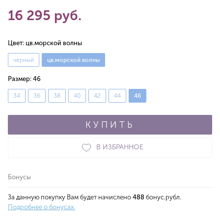
16 295 руб.
Цвет:
цв.морской волны
черный
цв.морской волны
Размер:
46
34
36
38
40
42
44
46
КУПИТЬ
В ИЗБРАННОЕ
Бонусы
За данную покупку Вам будет начислено
488
бонус.рубл.
Подробнее о бонусах.