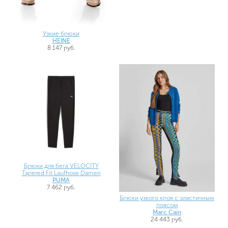
Узкие брюки
HEINE
8 147 руб.
Брюки для бега VELOCITY
Tapered Fit Laufhose Damen
PUMA
7 462 руб.
Брюки узкого кроя с эластичным
поясом
Marc Cain
24 443 руб.