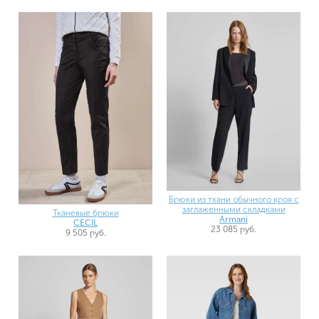
Брюки из ткани обычного кроя с
заглаженными складками
Тканевые брюки
Armani
CECIL
23 085 руб.
9 505 руб.