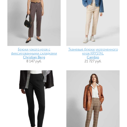
Брюки узкого кроя с
Тканевые брюки укороченного
фиксированными складками
кроя KRYSTAL
Christian Berg
Cambio
8 147 руб.
21 727 руб.