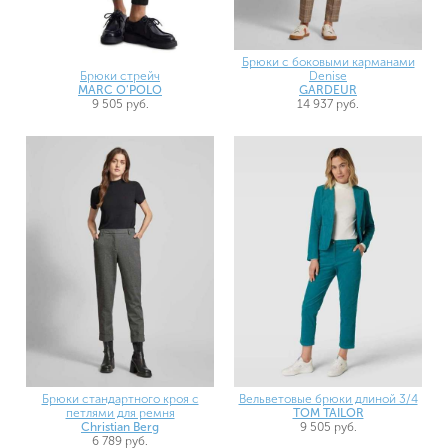
Брюки с боковыми карманами
Брюки стрейч
Denise
MARC O'POLO
GARDEUR
9 505 руб.
14 937 руб.
Брюки стандартного кроя с
Вельветовые брюки длиной 3/4
петлями для ремня
TOM TAILOR
Christian Berg
9 505 руб.
6 789 руб.