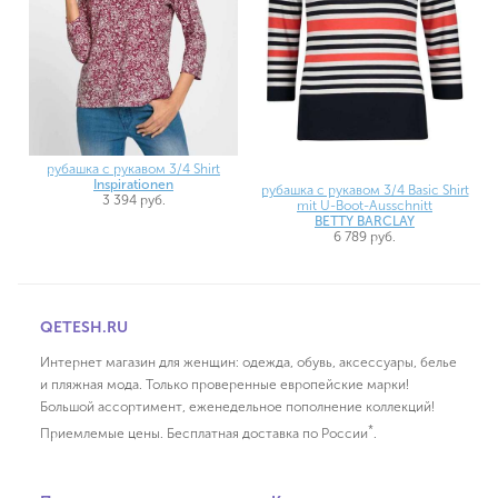
рубашка с рукавом 3/4 Shirt
Inspirationen
рубашка с рукавом 3/4 Basic Shirt
3 394 руб.
mit U-Boot-Ausschnitt
BETTY BARCLAY
6 789 руб.
QETESH.RU
Интернет магазин для женщин: одежда, обувь, аксессуары, белье
и пляжная мода. Только проверенные европейские марки!
Большой ассортимент, еженедельное пополнение коллекций!
*
Приемлемые цены. Бесплатная доставка по России
.