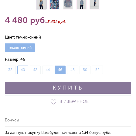
4 480 руб.
5 431 руб.
Цвет:
темно-синий
темно-синий
Размер:
46
38
40
42
44
46
48
50
52
КУПИТЬ
В ИЗБРАННОЕ
Бонусы
За данную покупку Вам будет начислено
134
бонус.рубл.