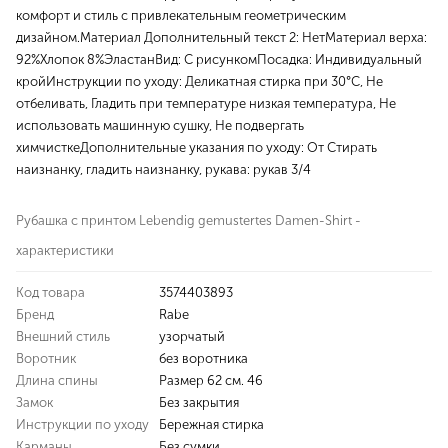
комфорт и стиль с привлекательным геометрическим
дизайном.Материал Дополнительный текст 2: НетМатериал верха:
92%Хлопок 8%ЭластанВид: С рисункомПосадка: Индивидуальный
кройИнструкции по уходу: Деликатная стирка при 30°C, Не
отбеливать, Гладить при температуре низкая температура, Не
использовать машинную сушку, Не подвергать
химчисткеДополнительные указания по уходу: От Стирать
наизнанку, гладить наизнанку, рукава: рукав 3/4
Рубашка с принтом Lebendig gemustertes Damen-Shirt -
характеристики
Код товара
3574403893
Бренд
Rabe
Внешний стиль
узорчатый
Воротник
без воротника
Длина спины
Размер 62 см. 46
Замок
Без закрытия
Инструкции по уходу
Бережная стирка
Карманы
Без сумки