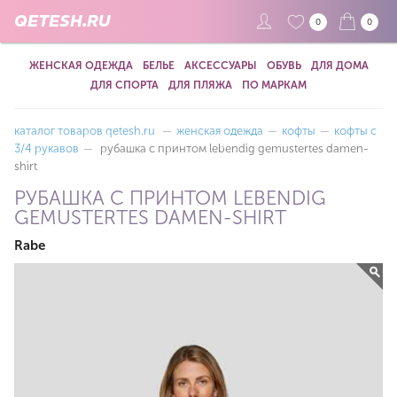
QETESH.RU
0
0
ЖЕНСКАЯ ОДЕЖДА
БЕЛЬЕ
АКСЕССУАРЫ
ОБУВЬ
ДЛЯ ДОМА
ДЛЯ СПОРТА
ДЛЯ ПЛЯЖА
ПО МАРКАМ
каталог товаров qetesh.ru
—
женская одежда
—
кофты
—
кофты с
3/4 рукавов
—
рубашка с принтом lebendig gemustertes damen-
shirt
РУБАШКА С ПРИНТОМ LEBENDIG
GEMUSTERTES DAMEN-SHIRT
Rabe