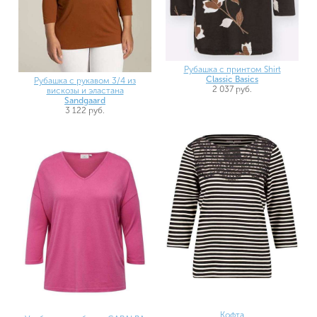
Рубашка с принтом Shirt
Classic Basics
Рубашка с рукавом 3/4 из
2 037 руб.
вискозы и эластана
Sandgaard
3 122 руб.
Кофта