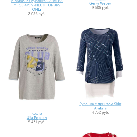
V-образная рубашка CARALBA
Gerry Weber
MIRSE 4/5 V-NECK TOP JRS
9 505 руб.
ONLY
2 036 руб.
Рубашка с принтом Shirt
Ambria
4 752 руб.
Кофта
Ulla Popken
5 431 руб.