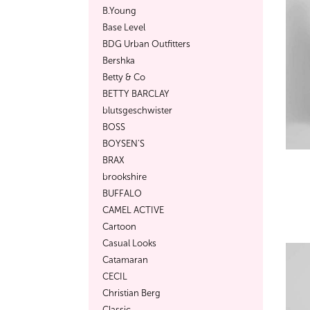
B.Young
Base Level
BDG Urban Outfitters
Bershka
Betty & Co
BETTY BARCLAY
blutsgeschwister
BOSS
BOYSEN'S
BRAX
brookshire
BUFFALO
CAMEL ACTIVE
Cartoon
Casual Looks
Catamaran
CECIL
Christian Berg
Classic