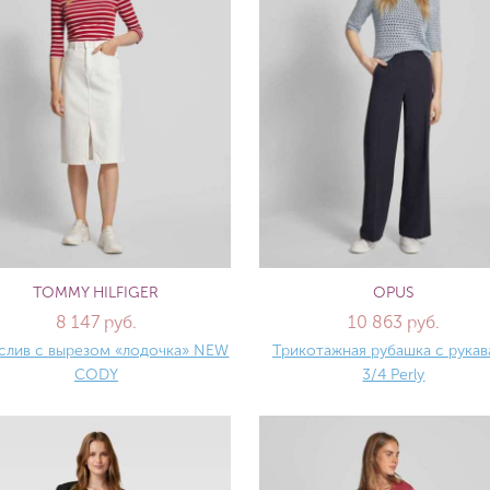
TOMMY HILFIGER
OPUS
8 147 руб.
10 863 руб.
слив с вырезом «лодочка» NEW
Трикотажная рубашка с рука
CODY
3/4 Perly