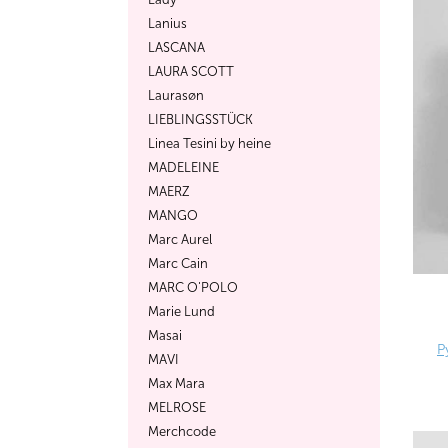
Lanius
LASCANA
LAURA SCOTT
Laurasøn
LIEBLINGSSTÜCK
Linea Tesini by heine
MADELEINE
MAERZ
MANGO
Marc Aurel
Marc Cain
MARC O'POLO
Marie Lund
Masai
Р
MAVI
Max Mara
MELROSE
Merchcode