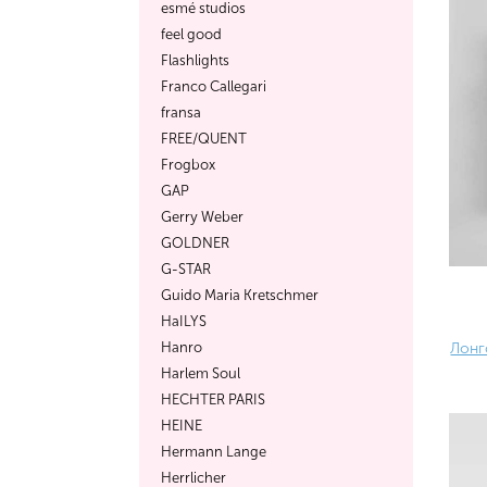
esmé studios
feel good
Flashlights
Franco Callegari
fransa
FREE/QUENT
Frogbox
GAP
Gerry Weber
GOLDNER
G-STAR
Guido Maria Kretschmer
HaILYS
Hanro
Лонг
Harlem Soul
HECHTER PARIS
HEINE
Hermann Lange
Herrlicher