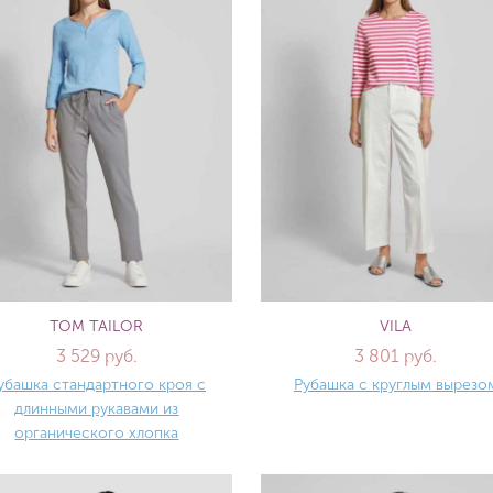
TOM TAILOR
VILA
3 529 руб.
3 801 руб.
убашка стандартного кроя с
Рубашка с круглым вырезо
длинными рукавами из
органического хлопка