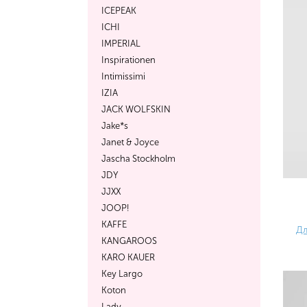
ICEPEAK
ICHI
IMPERIAL
Inspirationen
Intimissimi
IZIA
JACK WOLFSKIN
Jake*s
Janet & Joyce
Jascha Stockholm
JDY
JJXX
JOOP!
KAFFE
Дл
KANGAROOS
KARO KAUER
Key Largo
Koton
Lady