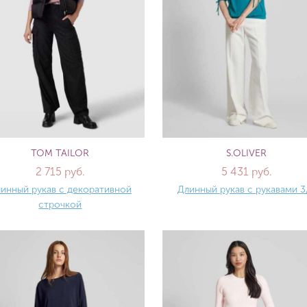
TOM TAILOR
S.OLIVER
2 715 руб.
5 431 руб.
инный рукав с декоративной
Длинный рукав с рукавами 3
строчкой