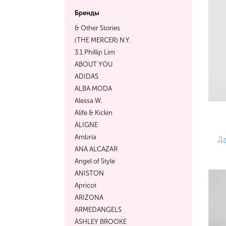
Бренды
& Other Stories
(THE MERCER) N.Y.
3.1 Phillip Lim
ABOUT YOU
ADIDAS
ALBA MODA
Alessa W.
Alife & Kickin
ALIGNE
Ambria
Дл
ANA ALCAZAR
Angel of Style
ANISTON
Apricot
ARIZONA
ARMEDANGELS
ASHLEY BROOKE