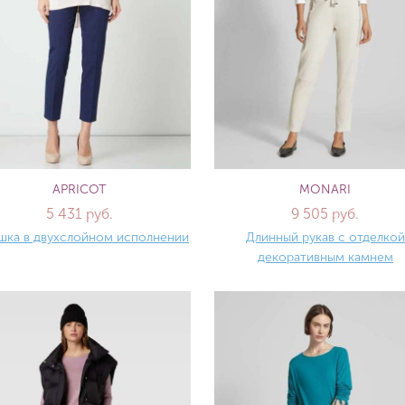
APRICOT
MONARI
5 431 руб.
9 505 руб.
шка в двухслойном исполнении
Длинный рукав с отделкой
декоративным камнем