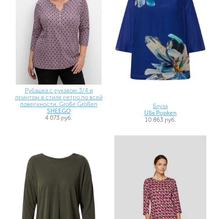
Рубашка с рукавом 3/4 и
принтом в стиле ретро по всей
поверхности. Große Größen
Блуза
SHEEGO
Ulla Popken
4 073 руб.
10 863 руб.