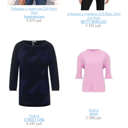
Рубашка с принтом 3/4-Arm-
Shirt
рубашка с рукавом 3/4 Basic Shirt
Inspirationen
mit Print
4 073 руб.
BETTY BARCLAY
5 431 руб.
Кофта
MAVI
Кофта
3 388 руб.
STREET ONE
6 245 руб.