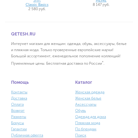
Shirt
HEINE
Classic Basics
8 147 руб.
2 580 руб.
QETESH.RU
Интернет магазин для женщин: одежда, обувь, аксессуары, белье
и пляжная мода. Только проверенные европейские марки!
Большой ассортимент, еженедельное пополнение коллекций!
*
Приемлемые цены. Бесплатная доставка по России
.
Помощь
Каталог
Контакты
Женская одежда
Доставка
Женская белье
Оплата
Аксессуары
Возврат
Обувь
Размеры
Одежда для дома
Бонусы
Пляжная мода
Гарантии
По брендам
Публичная оферта
Поиск