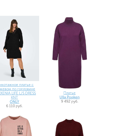
икотажное платье с
жевом по горловине
Платье
XENIA LIFE L/S DRESS
Ulla Popken
KNT
9 492 руб.
ONLY
6 110 руб.