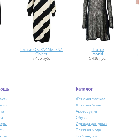
Платье OBJRAY MALENA
Платье
Object
Monki
П
7 455 руб.
5 418 руб.
мощь
Каталог
акты
Женская одежда
авка
Женская белье
та
Аксессуары
рат
Обувь
еры
Одежда для дома
сы
Пляжная мода
нтии
По брендам