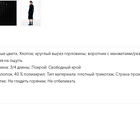
е цвета; Хлопок; круглый вырез горловины; воротник с манжетами/ре
ая на ощупь
лина: 3/4 длины; Покрой: Свободный крой
 хлопок, 40 % полиакрил; Тип материала: плотный трикотаж; Страна прои
ке; Не гладить горячим; Не отбеливать