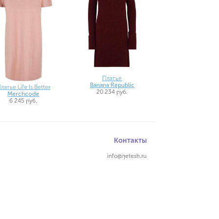
Платье
Banana Republic
латье Life Is Better
20 234 руб.
Merchcode
6 245 руб.
Контакты
info@qetesh.ru