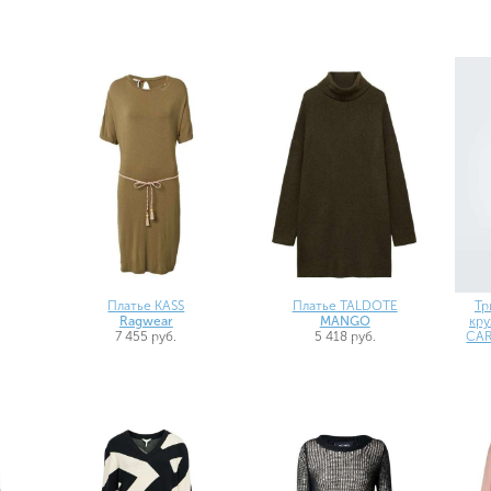
Платье KASS
Платье TALDOTE
Тр
Ragwear
MANGO
кру
7 455 руб.
5 418 руб.
CAR