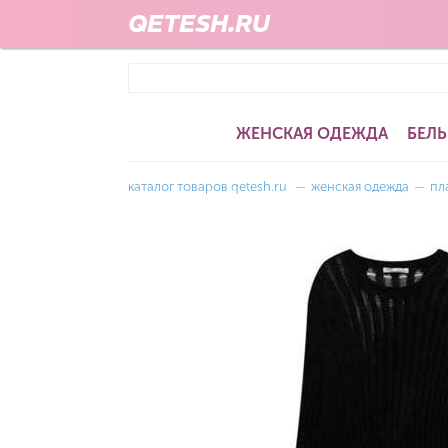
QETESH.RU
ЖЕНСКАЯ ОДЕЖДА
БЕЛЬ
каталог товаров qetesh.ru
—
женская одежда
—
пл