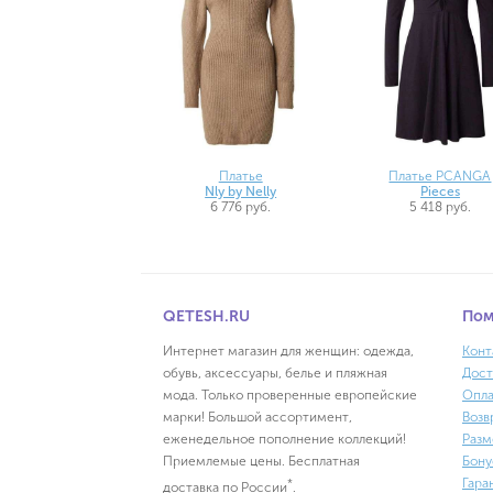
Платье
Платье PCANGA
Nly by Nelly
Pieces
6 776 руб.
5 418 руб.
QETESH.RU
По
Интернет магазин для женщин: одежда,
Конт
обувь, аксессуары, белье и пляжная
Дост
мода. Только проверенные европейские
Опла
марки! Большой ассортимент,
Возв
еженедельное пополнение коллекций!
Разм
Приемлемые цены. Бесплатная
Бону
Гара
*
доставка по России
.