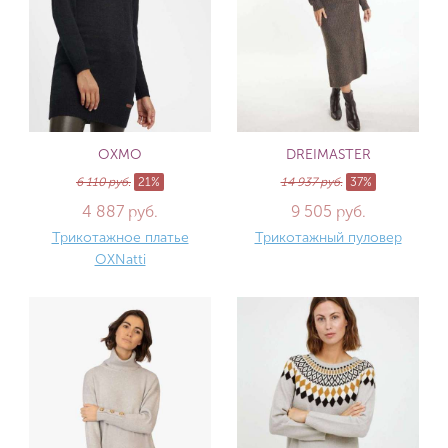
OXMO
DREIMASTER
6 110 руб.
21%
14 937 руб.
37%
4 887 руб.
9 505 руб.
Трикотажное платье
Трикотажный пуловер
OXNatti