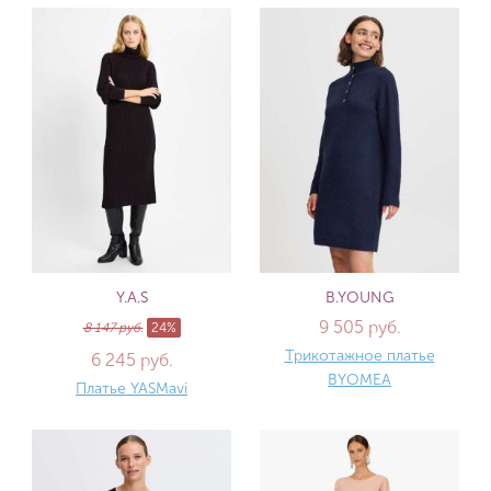
Y.A.S
B.YOUNG
9 505 руб.
8 147 руб.
24%
Трикотажное платье
6 245 руб.
BYOMEA
Платье YASMavi