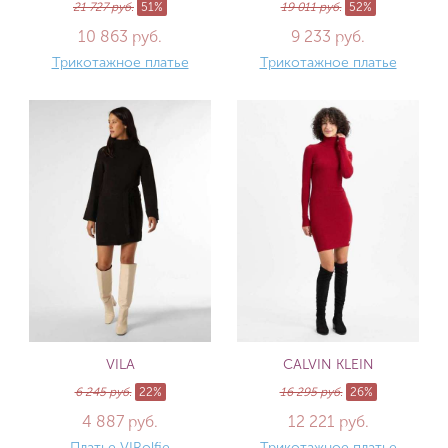
21 727 руб.
51%
19 011 руб.
52%
10 863 руб.
9 233 руб.
Трикотажное платье
Трикотажное платье
VILA
CALVIN KLEIN
6 245 руб.
22%
16 295 руб.
26%
4 887 руб.
12 221 руб.
Платье VIRolfie
Трикотажное платье