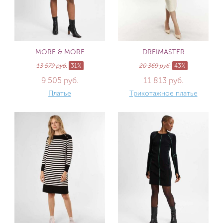
MORE & MORE
DREIMASTER
13 579 руб.
31%
20 369 руб.
43%
9 505 руб.
11 813 руб.
Платье
Трикотажное платье