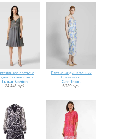
ктейльное платье с
Платье миди на тонких
тделкой пайетками
бретельках
Luxuar Fashion
Gina Tricot
24 443 руб.
6 789 руб.