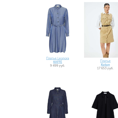
Платье Leonora
Платье
KAFFE
Koton
9 499 руб.
17 653 руб.