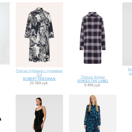
Ко
Платье-рубашка с рукавами
о
3/4
Платье-блузка
ROBERT FRIEDMAN
SENSES.THE LABEL
20 369 руб.
9 499 руб.