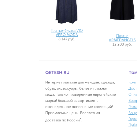
Платье-блузка VIO
VERO MODA
Платье
8 147 руб.
ARMEDANGELS
12 208 руб.
QETESH.RU
По
Интернет магазин для женщин: одежда,
Конт
обувь, аксессуары, белье и пляжная
Дост
мода. Только проверенные европейские
Опла
марки! Большой ассортимент,
Возв
еженедельное пополнение коллекций!
Разм
Приемлемые цены. Бесплатная
Бону
Гара
*
доставка по России
.
Публ