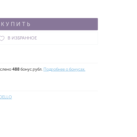
КУПИТЬ
В ИЗБРАННОЕ
ислено
488
бонус.рубл.
Подробнее о бонусах.
DELLO