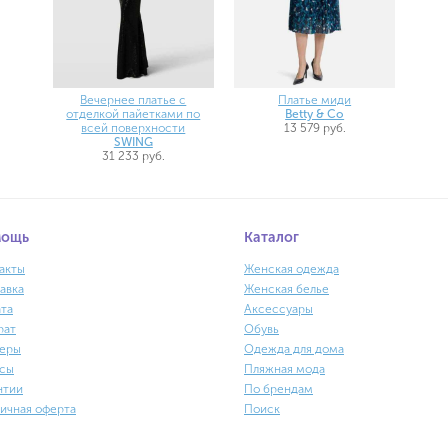
Вечернее платье с
Платье миди
отделкой пайетками по
Betty & Co
всей поверхности
13 579 руб.
SWING
31 233 руб.
мощь
Каталог
акты
Женская одежда
авка
Женская белье
та
Аксессуары
рат
Обувь
еры
Одежда для дома
сы
Пляжная мода
нтии
По брендам
ичная оферта
Поиск