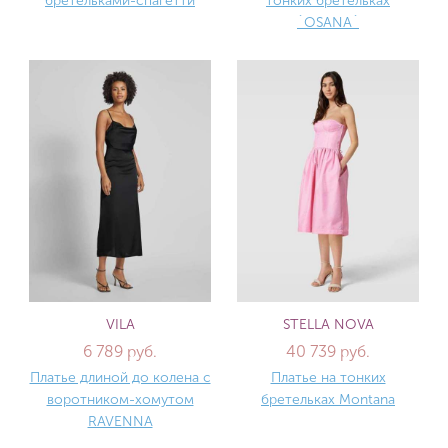
бретельками-спагетти
тонких бретельках
`OSANA`
VILA
STELLA NOVA
6 789 руб.
40 739 руб.
Платье длиной до колена с
Платье на тонких
воротником-хомутом
бретельках Montana
RAVENNA