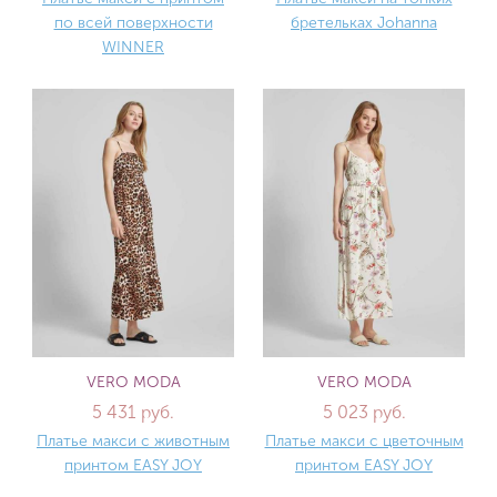
по всей поверхности
бретельках Johanna
WINNER
VERO MODA
VERO MODA
5 431 руб.
5 023 руб.
Платье макси с животным
Платье макси с цветочным
принтом EASY JOY
принтом EASY JOY