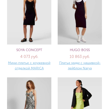
SOYA CONCEPT
HUGO BOSS
4 073 руб.
10 863 руб.
Мини-платье с кружевной
Платье миди с нашивкой-
отделкой MARICA
лейблом Narya