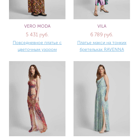
VERO MODA
VILA
5 431 руб.
6 789 руб.
Повседневное платье с
Платье макси на тонких
цветочным узором
бретельках RAVENNA