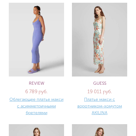
REVIEW
GUESS
6 789 руб.
19 011 руб.
Облегающее платье макси
Платье макси с
с асимметричными
воротником-хомутом
бретелями
AKILINA