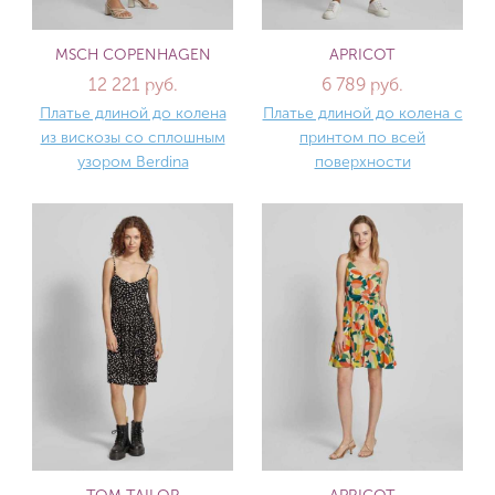
MSCH COPENHAGEN
APRICOT
12 221 руб.
6 789 руб.
Платье длиной до колена
Платье длиной до колена с
из вискозы со сплошным
принтом по всей
узором Berdina
поверхности