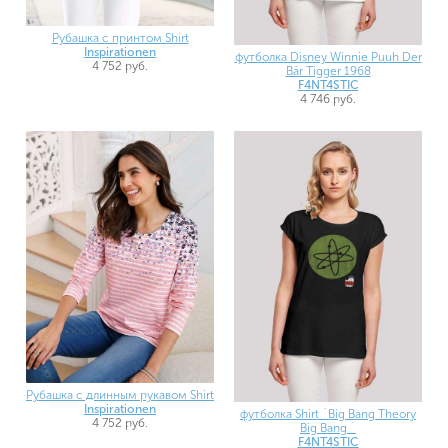
Рубашка с принтом Shirt
Inspirationen
футболка Disney Winnie Puuh Der
4 752 руб.
Bär Tigger 1968
F4NT4STIC
4 746 руб.
Рубашка с длинным рукавом Shirt
Inspirationen
футболка Shirt `Big Bang Theory
4 752 руб.
Big Bang `
F4NT4STIC