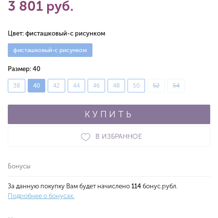
3 801 руб.
Цвет:
фисташковый-с рисунком
фисташковый-с рисунком
Размер:
40
38
40
42
44
46
48
50
52
54
КУПИТЬ
В ИЗБРАННОЕ
Бонусы
За данную покупку Вам будет начислено
114
бонус.рубл.
Подробнее о бонусах.