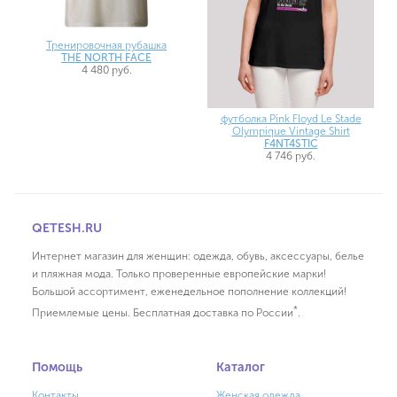
Тренировочная рубашка
THE NORTH FACE
4 480 руб.
футболка Pink Floyd Le Stade
Olympique Vintage Shirt
F4NT4STIC
4 746 руб.
QETESH.RU
Интернет магазин для женщин: одежда, обувь, аксессуары, белье
и пляжная мода. Только проверенные европейские марки!
Большой ассортимент, еженедельное пополнение коллекций!
*
Приемлемые цены. Бесплатная доставка по России
.
Помощь
Каталог
Контакты
Женская одежда