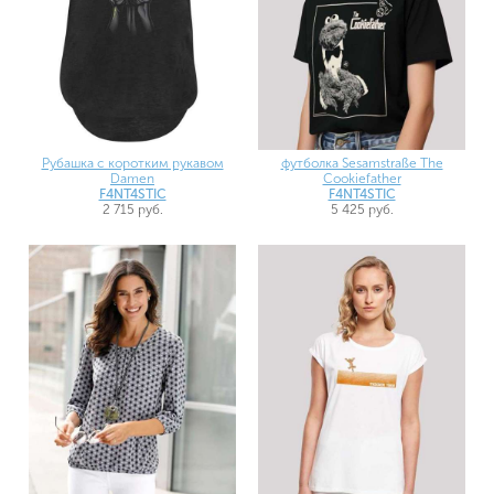
Рубашка с коротким рукавом
футболка Sesamstraße The
Damen
Cookiefather
F4NT4STIC
F4NT4STIC
2 715 руб.
5 425 руб.