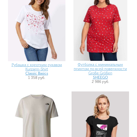
Футболка с минимальным
Рубашка с коротким рукавом
принтом по всей поверхности
Kurzarm-Shirt
Große Größen
Classic Basics
SHEEGO
1 358 руб.
2 986 руб.