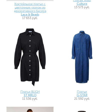
Платье Walu
Culture
Коктейльное платье с
13 573 руб.
цветочным узором из
декоративного бисера
Lace & Beads
17 653 руб.
Платье BLIGH
Платье
ST MRLO
G-STAR
11 536 руб.
21 592 руб.