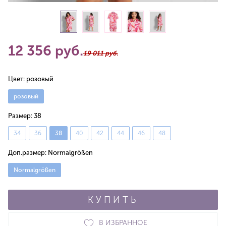
12 356 руб.
19 011 руб.
Цвет:
розовый
розовый
Размер:
38
34
36
38
40
42
44
46
48
Доп.размер:
Normalgrößen
Normalgrößen
КУПИТЬ
В ИЗБРАННОЕ