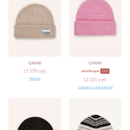
GANNI
GANNI
13 579 руб.
16 295 руб.
26%
Кепка
12 221 руб.
Шапка с альпакой