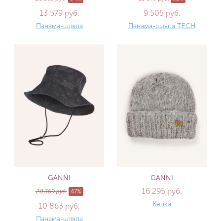
13 579 руб.
9 505 руб.
Панама-шляпа
Панама-шляпа TECH
GANNI
GANNI
16 295 руб.
20 369 руб.
47%
Кепка
10 863 руб.
Панама-шляпа