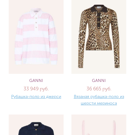
GANNI
GANNI
33 949 руб.
36 665 руб.
Рубашка-поло из джерси
Вязаная рубашка-поло из
шерсти мериноса