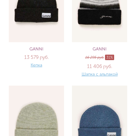
GANNI
GANNI
13 579 руб.
16 295 руб.
31%
Кепка
11 406 руб.
Шапка с альпакой