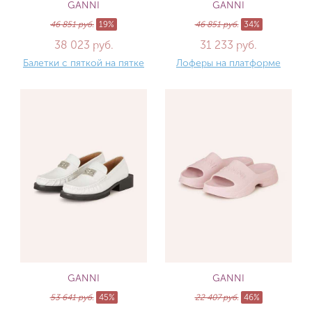
GANNI
GANNI
46 851 руб.
19%
46 851 руб.
34%
38 023 руб.
31 233 руб.
Балетки с пяткой на пятке
Лоферы на платформе
GANNI
GANNI
53 641 руб.
45%
22 407 руб.
46%