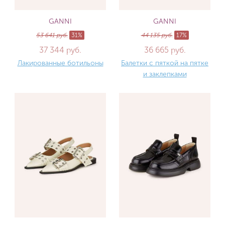
GANNI
GANNI
53 641 руб.
31%
44 135 руб.
17%
37 344 руб.
36 665 руб.
Лакированные ботильоны
Балетки с пяткой на пятке
и заклепками