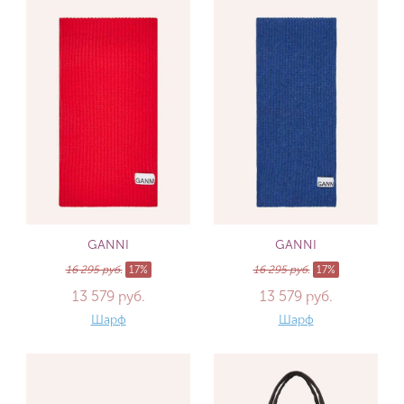
GANNI
GANNI
16 295 руб.
17%
16 295 руб.
17%
13 579 руб.
13 579 руб.
Шарф
Шарф