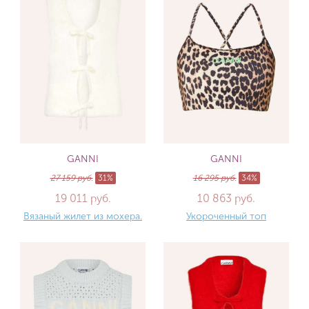
GANNI
GANNI
27 159 руб.
31%
16 295 руб.
34%
19 011 руб.
10 863 руб.
Вязаный жилет из мохера.
Укороченный топ