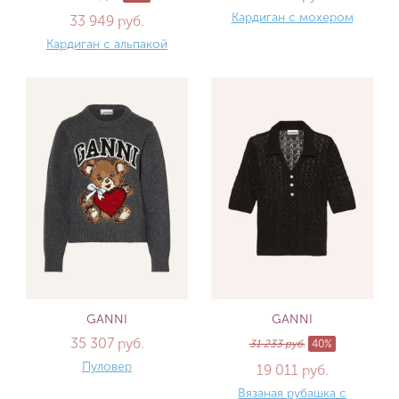
Кардиган с мохером
33 949 руб.
Кардиган с альпакой
GANNI
GANNI
35 307 руб.
31 233 руб.
40%
Пуловер
19 011 руб.
Вязаная рубашка с