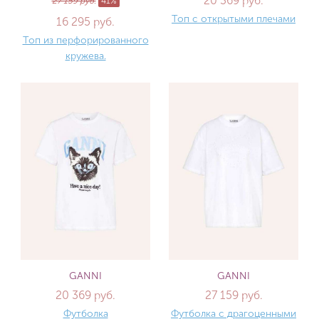
20 369 руб.
27 159 руб.
41%
Топ с открытыми плечами
16 295 руб.
Топ из перфорированного
кружева.
GANNI
GANNI
20 369 руб.
27 159 руб.
Футболка
Футболка с драгоценными