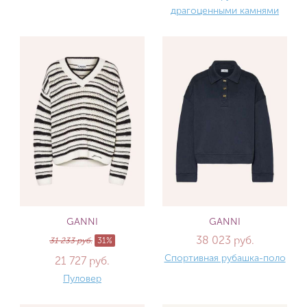
драгоценными камнями
GANNI
GANNI
38 023 руб.
31 233 руб.
31%
Спортивная рубашка-поло
21 727 руб.
Пуловер