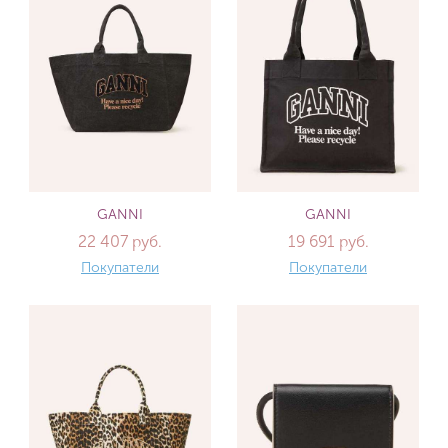
GANNI
GANNI
22 407 руб.
19 691 руб.
Покупатели
Покупатели