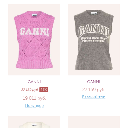
GANNI
GANNI
27 159 руб.
27 159 руб.
31%
Вязаный топ
19 011 руб.
Полундер