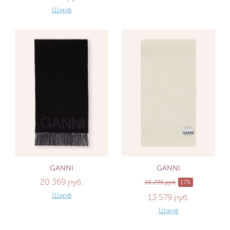
Шарф
GANNI
GANNI
20 369 руб.
16 295 руб.
17%
Шарф
13 579 руб.
Шарф