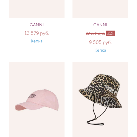
GANNI
GANNI
13 579 руб.
13 579 руб.
31%
Кепка
9 505 руб.
Кепка