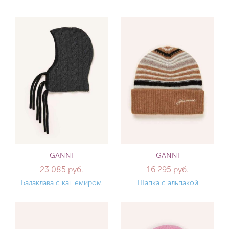
GANNI
GANNI
23 085 руб.
16 295 руб.
Балаклава с кашемиром
Шапка с альпакой