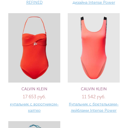
REFINED
дизайна Intense Power
CALVIN KLEIN
CALVIN KLEIN
17 653 руб.
11 542 руб.
купальник с воротником-
Купальник с бретельками-
халтер
лейблами Intense Power