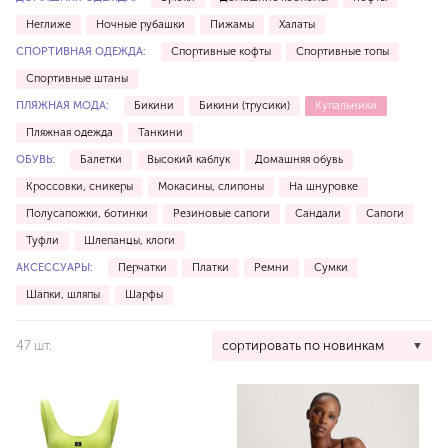
Неглиже
Ночные рубашки
Пижамы
Халаты
СПОРТИВНАЯ ОДЕЖДА:
Спортивные кофты
Спортивные топы
Спортивные штаны
ПЛЯЖНАЯ МОДА:
Бикини
Бикини (трусики)
Купальники
Пляжная одежда
Танкини
ОБУВЬ:
Балетки
Высокий каблук
Домашняя обувь
Кроссовки, сникеры
Мокасины, слипоны
На шнуровке
Полусапожки, ботинки
Резиновые сапоги
Сандали
Сапоги
Туфли
Шлепанцы, клоги
АКСЕССУАРЫ:
Перчатки
Платки
Ремни
Сумки
Шапки, шляпы
Шарфы
47 шт.
сортировать по новинкам