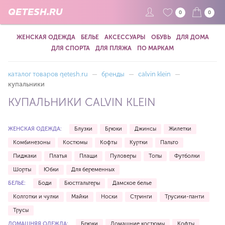
QETESH.RU
0
0
ЖЕНСКАЯ ОДЕЖДА
БЕЛЬЕ
АКСЕССУАРЫ
ОБУВЬ
ДЛЯ ДОМА
ДЛЯ СПОРТА
ДЛЯ ПЛЯЖА
ПО МАРКАМ
каталог товаров qetesh.ru
—
бренды
—
calvin klein
—
купальники
КУПАЛЬНИКИ CALVIN KLEIN
ЖЕНСКАЯ ОДЕЖДА:
Блузки
Брюки
Джинсы
Жилетки
Комбинезоны
Костюмы
Кофты
Куртки
Пальто
Пиджаки
Платья
Плащи
Пуловеры
Топы
Футболки
Шорты
Юбки
Для беременных
БЕЛЬЕ:
Боди
Бюстгальтеры
Дамское белье
Колготки и чулки
Майки
Носки
Стринги
Трусики-панти
Трусы
ДОМАШНЯЯ ОДЕЖДА:
Брюки
Домашние костюмы
Кофты