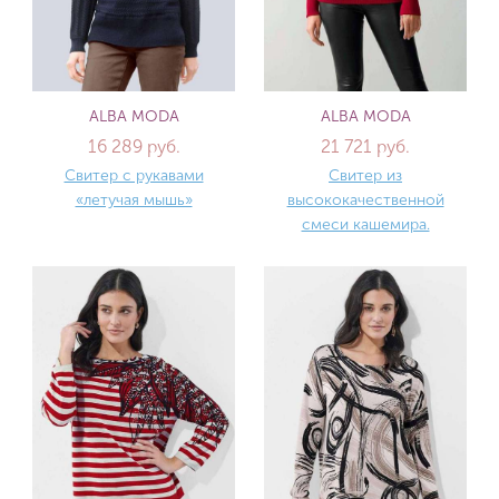
ALBA MODA
ALBA MODA
16 289 руб.
21 721 руб.
Свитер с рукавами
Свитер из
«летучая мышь»
высококачественной
смеси кашемира.