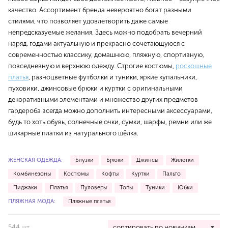
качество. Ассортимент бренда невероятно богат разными
стилями, что позволяет удовлетворить даже самые
непредсказуемые желания. Здесь можно подобрать вечерний
наряд, годами актуальную и прекрасно сочетающуюся с
современностью классику, домашнюю, пляжную, спортивную,
повседневную и верхнюю одежду. Строгие костюмы,
роскошные
платья
, разноцветные футболки и туники, яркие купальники,
пуховики, джинсовые брюки и куртки с оригинальными
декоративными элементами и множество других предметов
гардероба всегда можно дополнить интересными аксессуарами,
будь то хоть обувь, солнечные очки, сумки, шарфы, ремни или же
шикарные платки из натурального шёлка.
ЖЕНСКАЯ ОДЕЖДА:
Блузки
Брюки
Джинсы
Жилетки
Комбинезоны
Костюмы
Кофты
Куртки
Пальто
Пиджаки
Платья
Пуловеры
Топы
Туники
Юбки
ПЛЯЖНАЯ МОДА:
Пляжные платья
544 шт.
сортировать по новинкам