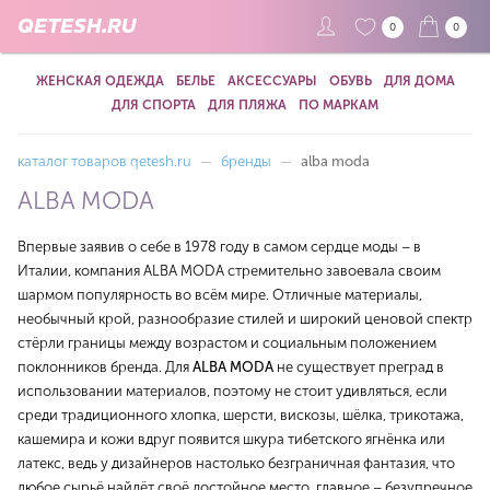
QETESH.RU
0
0
ЖЕНСКАЯ ОДЕЖДА
БЕЛЬЕ
АКСЕССУАРЫ
ОБУВЬ
ДЛЯ ДОМА
ДЛЯ СПОРТА
ДЛЯ ПЛЯЖА
ПО МАРКАМ
каталог товаров qetesh.ru
—
бренды
—
alba moda
ALBA MODA
Впервые заявив о себе в 1978 году в самом сердце моды – в
Италии, компания ALBA MODA стремительно завоевала своим
шармом популярность во всём мире. Отличные материалы,
необычный крой, разнообразие стилей и широкий ценовой спектр
стёрли границы между возрастом и социальным положением
поклонников бренда. Для
ALBA MODA
не существует преград в
использовании материалов, поэтому не стоит удивляться, если
среди традиционного хлопка, шерсти, вискозы, шёлка, трикотажа,
кашемира и кожи вдруг появится шкура тибетского ягнёнка или
латекс, ведь у дизайнеров настолько безграничная фантазия, что
любое сырьё найдёт своё достойное место, главное – безупречное