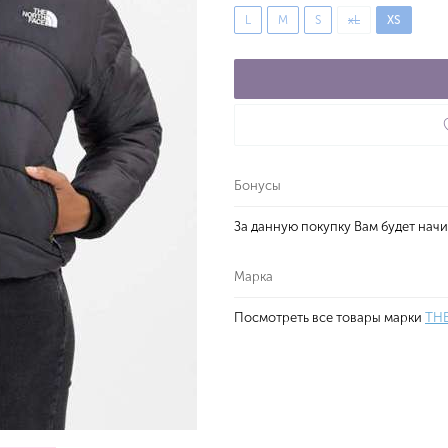
L
M
S
xL
XS
Бонусы
За данную покупку Вам будет нач
Марка
Посмотреть все товары марки
TH