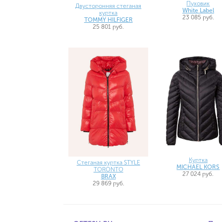
Пуховик
Двусторонняя стеганая
White Label
куртка
23 085 руб.
TOMMY HILFIGER
25 801 руб.
Куртка
Стеганая куртка STYLE
MICHAEL KORS
TORONTO
27 024 руб.
BRAX
29 869 руб.