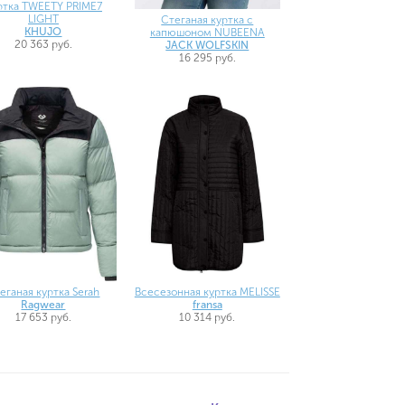
ртка TWEETY PRIME7
LIGHT
Стеганая куртка с
KHUJO
капюшоном NUBEENA
20 363 руб.
JACK WOLFSKIN
16 295 руб.
еганая куртка Serah
Всесезонная куртка MELISSE
Ragwear
fransa
17 653 руб.
10 314 руб.