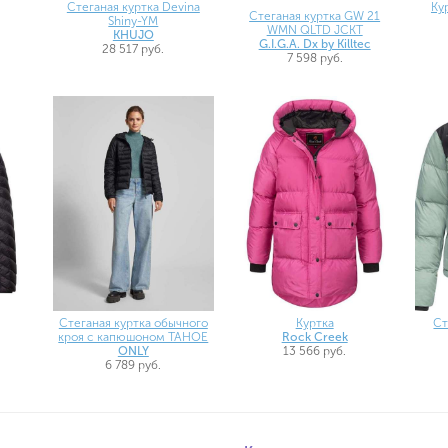
Ку
Стеганая куртка Devina
Стеганая куртка GW 21
Shiny-YM
WMN QLTD JCKT
KHUJO
G.I.G.A. Dx by Killtec
28 517 руб.
7 598 руб.
Куртка
Стеганая куртка обычного
Ст
Rock Creek
кроя с капюшоном TAHOE
13 566 руб.
ONLY
6 789 руб.