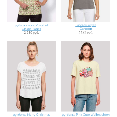
Базовая кофта
рубашка поло Poloshirt
Cartoon
Classic Basics
3 122 руб.
2 580 руб.
футболка Merry Christmas
футболка Pink Cute Weihnachten