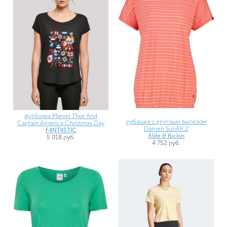
футболка Marvel Thor And
рубашка с круглым вырезом
Captain America Christmas Day
Damen SunAK Z
F4NT4STIC
Alife & Kickin
5 018 руб.
4 752 руб.