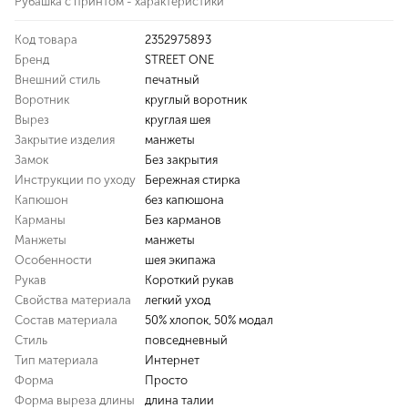
Рубашка с принтом - характеристики
Код товара
2352975893
Бренд
STREET ONE
Внешний стиль
печатный
Воротник
круглый воротник
Вырез
круглая шея
Закрытие изделия
манжеты
Замок
Без закрытия
Инструкции по уходу
Бережная стирка
Капюшон
без капюшона
Карманы
Без карманов
Манжеты
манжеты
Особенности
шея экипажа
Рукав
Короткий рукав
Свойства материала
легкий уход
Состав материала
50% хлопок, 50% модал
Стиль
повседневный
Тип материала
Интернет
Форма
Просто
Форма выреза длины
длина талии