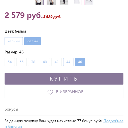
2 579 руб.
3 529 руб.
Цвет:
белый
черный
белый
Размер:
46
34
36
38
40
42
44
46
КУПИТЬ
В ИЗБРАННОЕ
Бонусы
За данную покупку Вам будет начислено
77
бонус.рубл.
Подробнее
о бонусах.