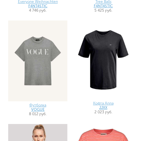
Everyone Weihnachten
Tree Balls
F4NT4STIC
F4NT4STIC
4 746 руб.
5 425 руб.
Кофта Anna
Футболка
JJXX
VOGUE
2 023 руб.
8 012 руб.