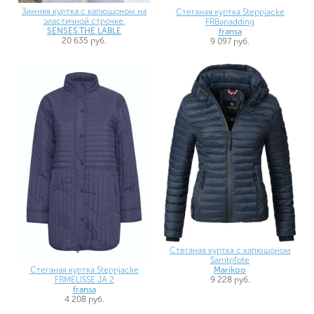
Зимняя куртка с капюшоном на
Стеганая куртка Steppjacke
эластичной строчке.
FRBapadding
SENSES.THE LABLE
fransa
20 635 руб.
9 097 руб.
Стеганая куртка с капюшоном
Samtpfote
Стеганая куртка Steppjacke
Marikoo
FRMELISSE JA 2
9 228 руб.
fransa
4 208 руб.