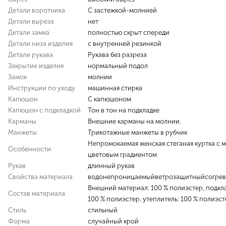
Детали воротника
С застежкой-молнией
Детали выреза
нет
Детали замка
полностью скрыт спереди
Детали низа изделия
с внутренней резинкой
Детали рукава
Рукава без разреза
Закрытие изделия
нормальный подол
Замок
молнии
Инструкции по уходу
машинная стирка
Капюшон
С капюшоном
Капюшон с подкладкой
Тон в тон на подкладке
Карманы
Внешние карманы на молнии.
Манжеты
Трикотажные манжеты в рубчик
Непромокаемая женская стеганая куртка с 
Особенности
цветовым градиентом
Рукав
длинный рукав
Свойства материала
водонепроницаемыйветрозащитныйсогре
Внешний материал: 100 % полиэстер, подкла
Состав материала
100 % полиэстер, утеплитель: 100 % полиэст
Стиль
стильный
Форма
случайный крой