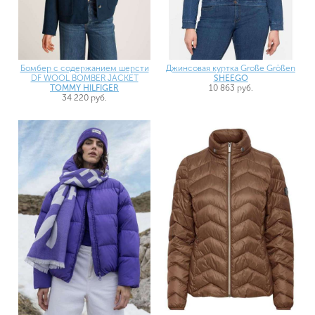
Бомбер с содержанием шерсти
Джинсовая куртка Große Größen
DF WOOL BOMBER JACKET
SHEEGO
TOMMY HILFIGER
10 863 руб.
34 220 руб.