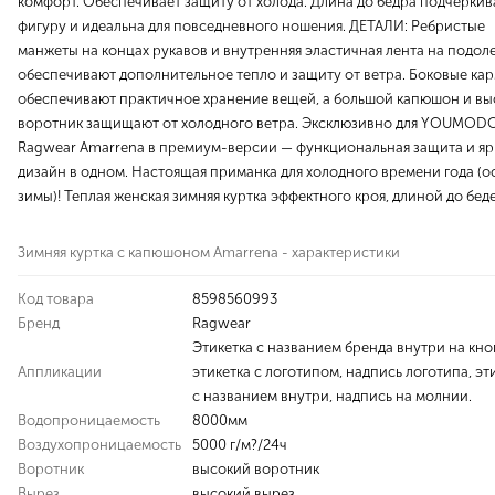
комфорт. Обеспечивает защиту от холода. Длина до бедра подчеркив
фигуру и идеальна для повседневного ношения. ДЕТАЛИ: Ребристые
манжеты на концах рукавов и внутренняя эластичная лента на подол
обеспечивают дополнительное тепло и защиту от ветра. Боковые ка
обеспечивают практичное хранение вещей, а большой капюшон и в
воротник защищают от холодного ветра. Эксклюзивно для YOUMODO
Ragwear Amarrena в премиум-версии — функциональная защита и я
дизайн в одном. Настоящая приманка для холодного времени года (о
зимы)! Теплая женская зимняя куртка эффектного кроя, длиной до бед
Зимняя куртка с капюшоном Amarrena - характеристики
Код товара
8598560993
Бренд
Ragwear
Этикетка с названием бренда внутри на кно
Аппликации
этикетка с логотипом, надпись логотипа, эт
с названием внутри, надпись на молнии.
Водопроницаемость
8000мм
Воздухопроницаемость
5000 г/м?/24ч
Воротник
высокий воротник
Вырез
высокий вырез