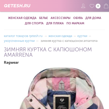
QETESH.RU
0
ЖЕНСКАЯ ОДЕЖДА
БЕЛЬЕ
АКСЕССУАРЫ
ОБУВЬ
ДЛЯ ДОМА
ДЛЯ СПОРТА
ДЛЯ ПЛЯЖА
ПО МАРКАМ
каталог товаров qetesh.ru
—
женская одежда
—
куртки
—
укороченные куртки
—
зимняя куртка с капюшоном amarrena
ЗИМНЯЯ КУРТКА С КАПЮШОНОМ
AMARRENA
Ragwear