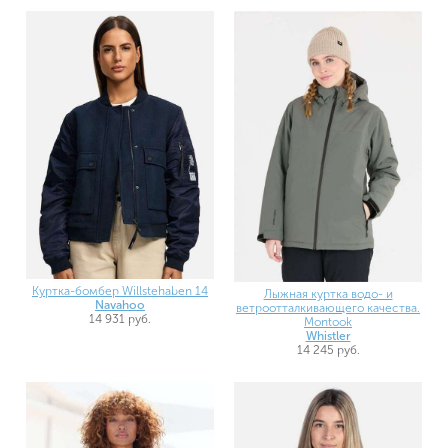
Куртка-бомбер Willstehaben 14
Лыжная куртка водо- и
Navahoo
ветроотталкивающего качества.
14 931 руб.
Montook
Whistler
14 245 руб.