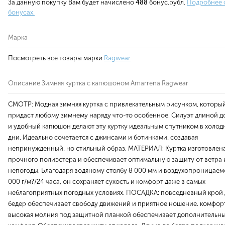
За данную покупку Вам будет начислено
488
бонус.рубл.
Подробнее 
бонусах.
Марка
Посмотреть все товары марки
Ragwear
Описание Зимняя куртка с капюшоном Amarrena Ragwear
СМОТР: Модная зимняя куртка с привлекательным рисунком, которы
придаст любому зимнему наряду что-то особенное. Силуэт длиной д
и удобный капюшон делают эту куртку идеальным спутником в холод
дни. Идеально сочетается с джинсами и ботинками, создавая
непринужденный, но стильный образ. МАТЕРИАЛ: Куртка изготовлена
прочного полиэстера и обеспечивает оптимальную защиту от ветра 
непогоды. Благодаря водяному столбу 8 000 мм и воздухопроницаем
000 г/м?/24 часа, он сохраняет сухость и комфорт даже в самых
неблагоприятных погодных условиях. ПОСАДКА: повседневный крой
бедер обеспечивает свободу движений и приятное ношение. комфорт
высокая молния под защитной планкой обеспечивает дополнительн