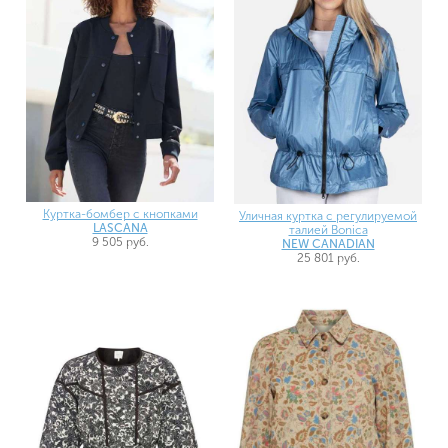
Куртка-бомбер с кнопками
Уличная куртка с регулируемой
LASCANA
талией Bonica
9 505 руб.
NEW CANADIAN
25 801 руб.