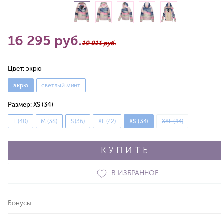
16 295 руб.
19 011 руб.
Цвет:
экрю
экрю
светлый минт
Размер:
XS (34)
L (40)
M (38)
S (36)
XL (42)
XS (34)
XXL (44)
КУПИТЬ
В ИЗБРАННОЕ
Бонусы