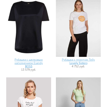
Рубашка с шелковым
Рубашка с принтом Telly
наполнением Esandy
Lovely Sisters
BOSS
4 752 руб.
13 579 руб.