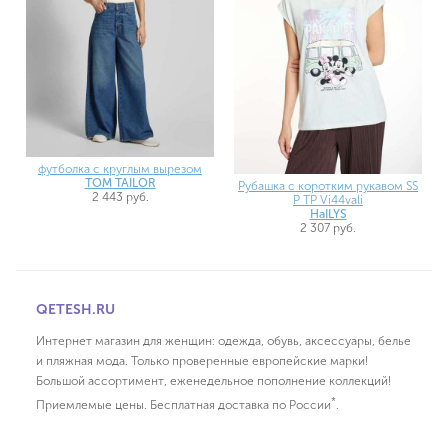
футболка с круглым вырезом
TOM TAILOR
Рубашка с коротким рукавом SS
2 443 руб.
P TP Vi44vali
HaILYS
2 307 руб.
QETESH.RU
Интернет магазин для женщин: одежда, обувь, аксессуары, белье
и пляжная мода. Только проверенные европейские марки!
Большой ассортимент, еженедельное пополнение коллекций!
*
Приемлемые цены. Бесплатная доставка по России
.