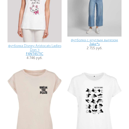
футболка с круглым вырезом
Jake*s
футболка Disney Aristocats Ladies
2 715 руб.
Don`t
F4NT4STIC
4 746 руб.