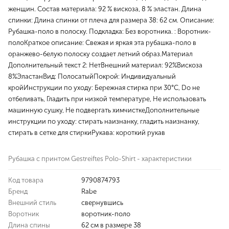
женщин. Состав материала: 92 % вискоза, 8 % эластан. Длина
спинки: Длина спинки от плеча для размера 38: 62 см. Описание:
Рубашка-поло в полоску. Подкладка: Без воротника. : Воротник-
полоКраткое описание: Свежая и яркая эта рубашка-поло в
оранжево-белую полоску создает летний образ.Материал
Дополнительный текст 2: НетВнешний материал: 92%Вискоза
8%ЭластанВид: ПолосатыйПокрой: Индивидуальный
кройИнструкции по уходу: Бережная стирка при 30°C, Do не
отбеливать, Гладить при низкой температуре, Не использовать
машинную сушку, Не подвергать химчисткеДополнительные
инструкции по уходу: стирать наизнанку, гладить наизнанку,
стирать в сетке для стиркиРукава: короткий рукав
Рубашка с принтом Gestreiftes Polo-Shirt - характеристики
Код товара
9790874793
Бренд
Rabe
Внешний стиль
свернувшись
Воротник
воротник-поло
Длина спины
62 см в размере 38