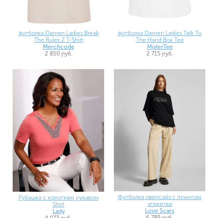
футболка Damen Ladies Talk To
футболка Damen Ladies Break
The Hand Box Tee
The Rules 2 T-Shirt
MisterTee
Merchcode
2 715 руб.
2 850 руб.
Футболка оверсайз с принтом
Рубашка с коротким рукавом
этикетки
Shirt
Love Scars
Lady
6 789 руб.
4 073 руб.