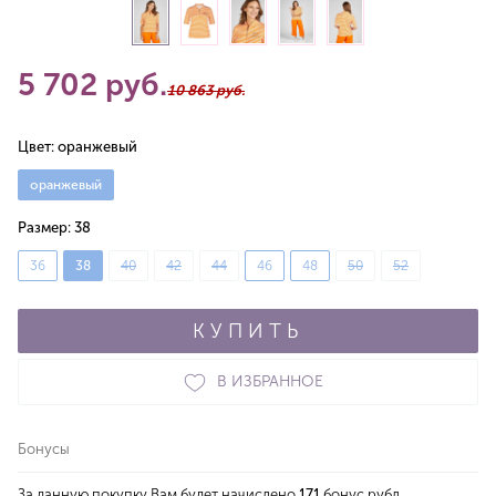
5 702 руб.
10 863 руб.
Цвет:
оранжевый
оранжевый
Размер:
38
36
38
40
42
44
46
48
50
52
КУПИТЬ
В ИЗБРАННОЕ
Бонусы
За данную покупку Вам будет начислено
171
бонус.рубл.