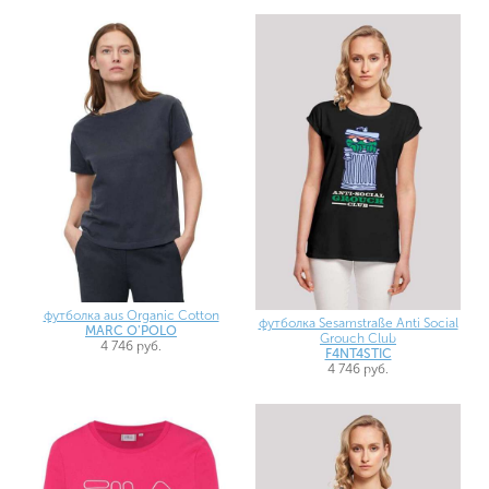
футболка aus Organic Cotton
футболка Sesamstraße Anti Social
MARC O'POLO
Grouch Club
4 746 руб.
F4NT4STIC
4 746 руб.