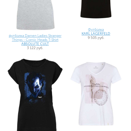
Футболка
KARL LAGERFELD
футболка Damen Ladies Stranger
9 505 руб.
Things - Comic Heads T-Shirt
ABSOLUTE CULT
3 122 руб.