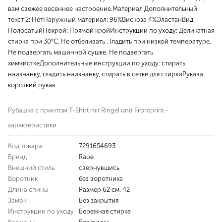
вам свежее весеннее настроение.Материал Дополнительный
текст 2: НетНаружный материал: 96%Вискоза 4%ЭластанВид:
ПолосатыйПокрой: Прямой кройИнструкции по уходу: Деликатная
стирка при 30°C, Не отбеливать , Гладить при низкой температуре,
Не подвергать машинной сушке, Не подвергать
химчисткеДополнительные инструкции по уходу: стирать
наизнанку, гладить наизнанку, стирать в сетке для стиркиРукава:
короткий рукав
Рубашка с принтом T-Shirt mit Ringel und Frontprint -
характеристики
Код товара
7291654693
Бренд
Rabe
Внешний стиль
свернувшись
Воротник
без воротника
Длина спины
Размер 62 см. 42
Замок
Без закрытия
Инструкции по уходу
Бережная стирка