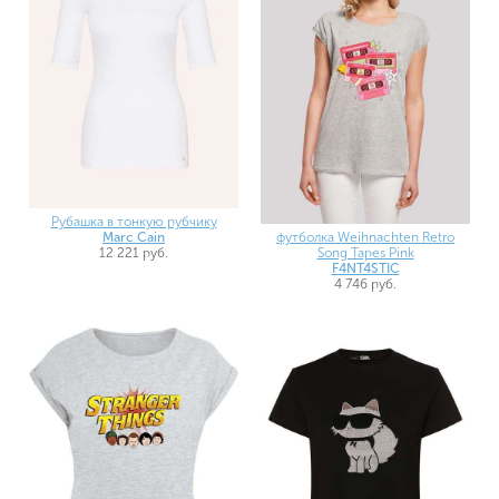
Рубашка в тонкую рубчику
футболка Weihnachten Retro
Marc Cain
Song Tapes Pink
12 221 руб.
F4NT4STIC
4 746 руб.