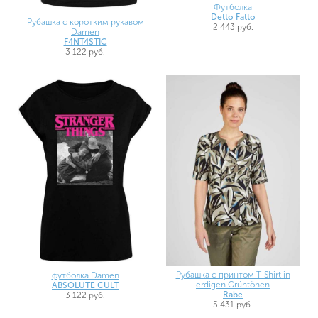
Футболка
Detto Fatto
Рубашка с коротким рукавом
2 443 руб.
Damen
F4NT4STIC
3 122 руб.
Рубашка с принтом T-Shirt in
футболка Damen
erdigen Grüntönen
ABSOLUTE CULT
Rabe
3 122 руб.
5 431 руб.