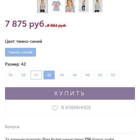
7 875 руб.
8 961 руб.
Цвет:
темно-синий
темно-синий
Размер:
42
36
38
40
42
44
46
48
50
52
КУПИТЬ
В ИЗБРАННОЕ
Бонусы
За данную покупку Вам будет начислено
236
бонус.рубл.