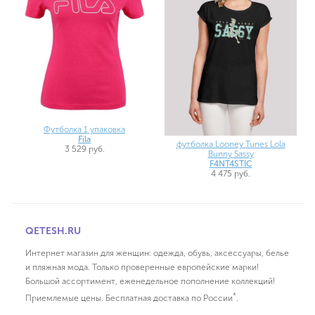
Футболка 1 упаковка
Fila
футболка Looney Tunes Lola
3 529 руб.
Bunny Sassy
F4NT4STIC
4 475 руб.
QETESH.RU
Интернет магазин для женщин: одежда, обувь, аксессуары, белье
и пляжная мода. Только проверенные европейские марки!
Большой ассортимент, еженедельное пополнение коллекций!
*
Приемлемые цены. Бесплатная доставка по России
.