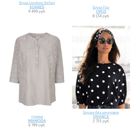
Блуза Leodora Stefani
SOAKED
Блуза Flixi
9 499 руб.
OPUS
8 134 руб.
Блузка без шнуровки
туника
VIVANCE
MIAMODA
2 715 руб.
6 789 руб.