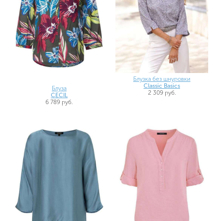
Блузка без шнуровки
Classic Basics
Блуза
2 309 руб.
CECIL
6 789 руб.