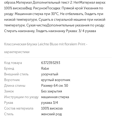
образа.Материал Дополнительный текст 2: НетМатериал верха:
100% вискозаВид: РисунокПосадка: Прямой крой Указания по
уходу: Машинная стирка при 30°C, Не отбеливать, Гладить при
низкой температуре, Сушить в стиральной машине при низкой
температуре, Сухая чисткаДополнительные указания по уходу:
Стирать наизнанку, Гладить наизнанку Рукава: 3/ 4 рукава
Классическая блузка Leichte Bluse mit floralem Print -
характеристики
Код товара
6372393293
Бренд
Rabe
Внешний стиль
узорчатый
Воротник
круглый воротник
Длина спины
Размер 64 см. 50
Замок
Без закрытия
Инструкции по уходу
машинная стирка
Рукав
рукава 3/4
Состав материала
100% вискоза
Стиль
женский род