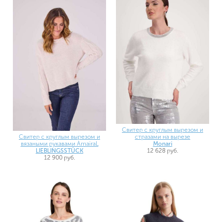
Свитер с круглым вырезом и
Свитер с круглым вырезом и
стразами на вырезе
вязаными рукавами AmairaL
Monari
LIEBLINGSSTÜCK
12 628 руб.
12 900 руб.