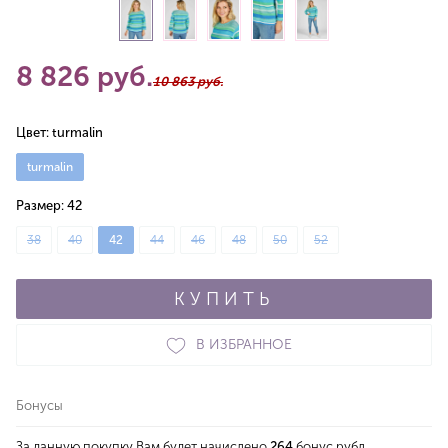
8 826 руб.
10 863 руб.
Цвет:
turmalin
turmalin
Размер:
42
38
40
42
44
46
48
50
52
КУПИТЬ
В ИЗБРАННОЕ
Бонусы
За данную покупку Вам будет начислено
264
бонус.рубл.