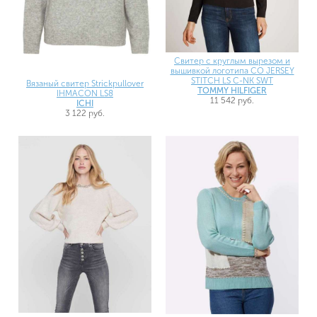
Свитер с круглым вырезом и
вышивкой логотипа CO JERSEY
STITCH LS C-NK SWT
Вязаный свитер Strickpullover
TOMMY HILFIGER
IHMACON LS8
11 542 руб.
ICHI
3 122 руб.