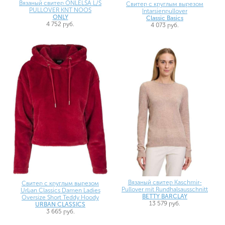
Вязаный свитер ONLELSA L/S
Свитер с круглым вырезом
PULLOVER KNT NOOS
Intarsienpullover
ONLY
Classic Basics
4 752 руб.
4 073 руб.
Вязаный свитер Kaschmir-
Свитер с круглым вырезом
Pullover mit Rundhalsausschnitt
Urban Classics Damen Ladies
BETTY BARCLAY
Oversize Short Teddy Hoody
13 579 руб.
URBAN CLASSICS
3 665 руб.