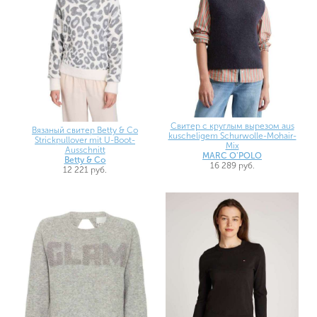
Свитер с круглым вырезом aus
Вязаный свитер Betty & Co
kuscheligem Schurwolle-Mohair-
Strickpullover mit U-Boot-
Mix
Ausschnitt
MARC O'POLO
Betty & Co
16 289 руб.
12 221 руб.