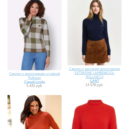
Свитер с высоким воротником
EXTRAFINE LAMBSWOOL
Свитер с воротником-стойкой
ROLLNECK
Pullover
GANT
Casual Looks
13 579 руб.
5 431 руб.