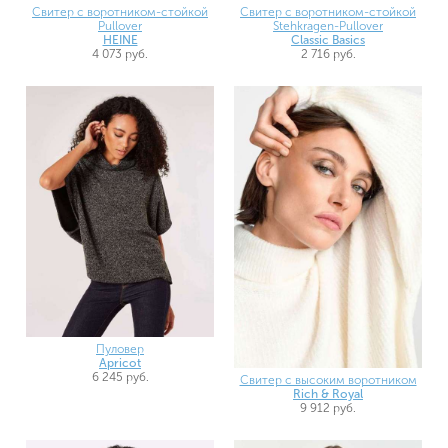
Свитер с воротником-стойкой
Свитер с воротником-стойкой
Stehkragen-Pullover
Pullover
Classic Basics
HEINE
2 716 руб.
4 073 руб.
Пуловер
Apricot
6 245 руб.
Свитер с высоким воротником
Rich & Royal
9 912 руб.