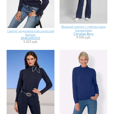
Вязаный свитер с ребристыми
манжетами
Свитер-водолазка классической
Christian Berg
формы.
9 505 руб.
KANGAROOS
5 023 руб.