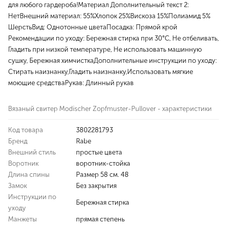
для любого гардероба!Материал Дополнительный текст 2:
НетВнешний материал: 55%Хлопок 25%Вискоза 15%Полиамид 5%
ШерстьВид: Однотонные цветаПосадка: Прямой крой
Рекомендации по уходу: Бережная стирка при 30°C, Не отбеливать,
Гладить при низкой температуре, Не использовать машинную
сушку, Бережная химчисткаДополнительные инструкции по уходу:
Стирать наизнанку,Гладить наизнанку,Использовать мягкие
моющие средстваРукав: Длинный рукав
Вязаный свитер Modischer Zopfmuster-Pullover - характеристики
Код товара
3802281793
Бренд
Rabe
Внешний стиль
простые цвета
Воротник
воротник-стойка
Длина спины
Размер 58 см. 48
Замок
Без закрытия
Инструкции по
Бережная стирка
уходу
Манжеты
прямая степень