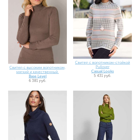
Свитер с воротником-стойкой
Pullover
Свитер с высоким воротником,
Casual Looks
мягкий и качественный.
5 431 руб.
Base Level
6 381 руб.