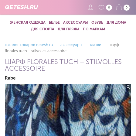
QETESH.RU
0
0
ЖЕНСКАЯ ОДЕЖДА
БЕЛЬЕ
АКСЕССУАРЫ
ОБУВЬ
ДЛЯ ДОМА
ДЛЯ СПОРТА
ДЛЯ ПЛЯЖА
ПО МАРКАМ
каталог товаров qetesh.ru
—
аксессуары
—
платки
—
шарф
florales tuch – stilvolles accessoire
ШАРФ FLORALES TUCH – STILVOLLES
ACCESSOIRE
Rabe