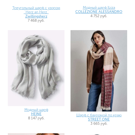
Модный шарф Ibiza
Треугольный шарф с узором
COLLEZIONE ALESSANDRO
`Herz an Herz`
4 752 руб.
Zwillingsherz
7 468 руб.
Модный шарф
HEINE
Шарф с бахромой по краю
8 147 руб.
STREET ONE
3 665 руб.