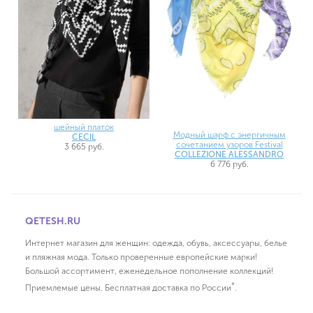
шейный платок
Модный шарф с энергичным
CECIL
сочетанием узоров Festival
3 665 руб.
COLLEZIONE ALESSANDRO
6 776 руб.
QETESH.RU
Интернет магазин для женщин: одежда, обувь, аксессуары, белье
и пляжная мода. Только проверенные европейские марки!
Большой ассортимент, еженедельное пополнение коллекций!
*
Приемлемые цены. Бесплатная доставка по России
.