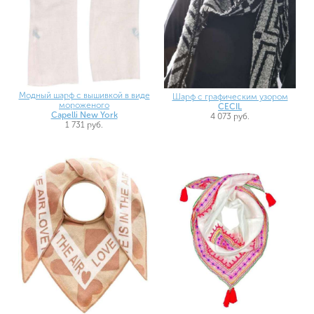
Модный шарф с вышивкой в виде
Шарф с графическим узором
мороженого
CECIL
Capelli New York
4 073 руб.
1 731 руб.