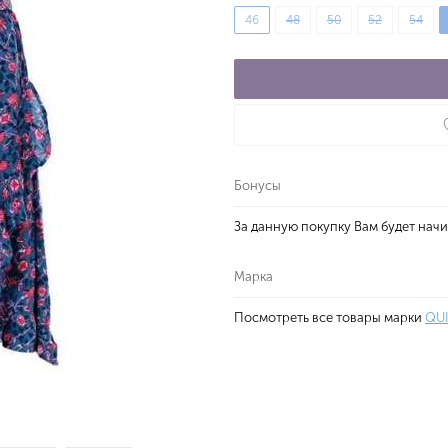
46
48
50
52
54
Бонусы
За данную покупку Вам будет нач
Марка
Посмотреть все товары марки
QU