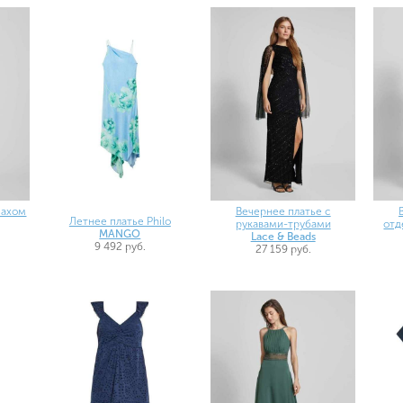
пахом
Вечернее платье с
Летнее платье Philo
рукавами-трубами
отд
MANGO
Lace & Beads
9 492 руб.
27 159 руб.