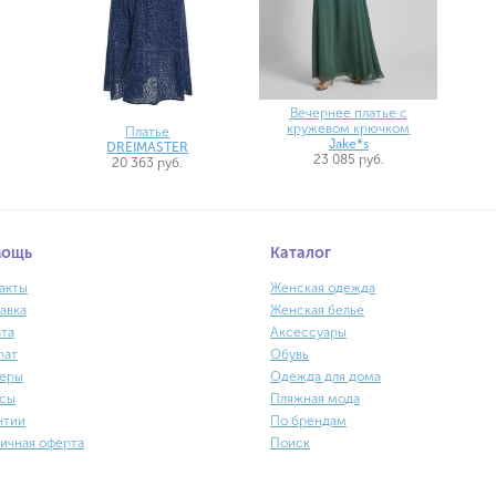
Вечернее платье с
кружевом крючком
Платье
Jake*s
DREIMASTER
23 085 руб.
20 363 руб.
мощь
Каталог
акты
Женская одежда
авка
Женская белье
та
Аксессуары
рат
Обувь
еры
Одежда для дома
сы
Пляжная мода
нтии
По брендам
ичная оферта
Поиск