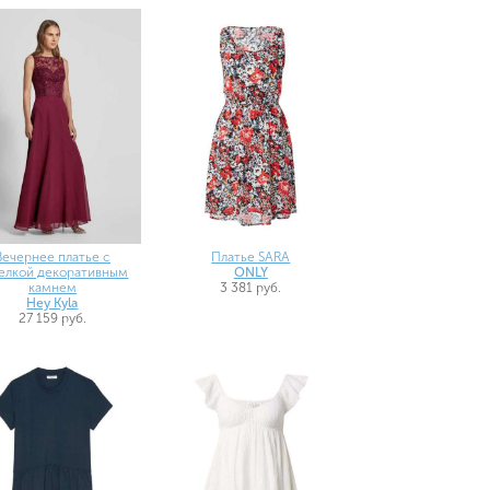
Вечернее платье с
Платье SARA
елкой декоративным
ONLY
камнем
3 381 руб.
Hey Kyla
27 159 руб.