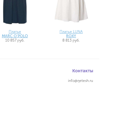
Платье
Платье LUNA
MARC O'POLO
ROXY
10 857 руб.
8 813 руб.
Контакты
info@qetesh.ru