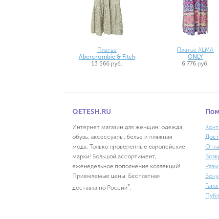
Платье
Платье ALMA
Abercrombie & Fitch
ONLY
13 566 руб.
6 776 руб.
QETESH.RU
По
Интернет магазин для женщин: одежда,
Конт
обувь, аксессуары, белье и пляжная
Дост
мода. Только проверенные европейские
Опла
марки! Большой ассортимент,
Возв
еженедельное пополнение коллекций!
Разм
Приемлемые цены. Бесплатная
Бону
Гара
*
доставка по России
.
Публ