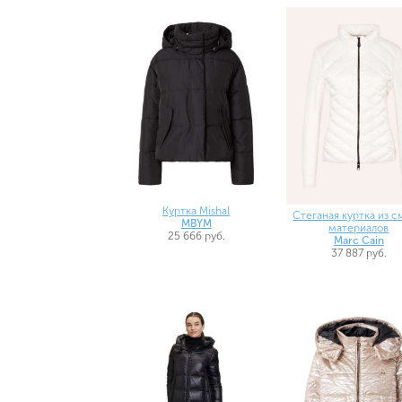
Куртка Mishal
Стеганая куртка из 
MBYM
материалов
25 666 руб.
Marc Cain
37 887 руб.