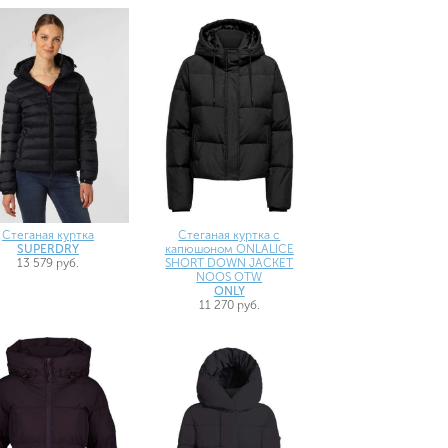
Стеганая куртка
Стеганая куртка с
SUPERDRY
капюшоном ONLALICE
13 579 руб.
SHORT DOWN JACKET
NOOS OTW
ONLY
11 270 руб.