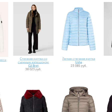
Стеганая куртка со
Легкая стеганая куртка
смеси
съемным капюшоном
Usha
Gil Bret
23 085 руб.
38 023 руб.