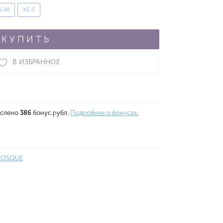
S-M
XS-S
КУПИТЬ
В ИЗБРАННОЕ
ислено
386
бонус.рубл.
Подробнее о бонусах.
IOSQUE