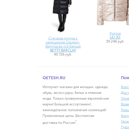
Куртка
LIU JO
Стеганая куртка с
39 246 руб.
капюшоном Daunen-
Steppjacke mit Kapuze
BETTY BARCLAY
40 726 руб.
QETESH.RU
По
Интернет магазин для женщин: одежда,
Конт
обувь, аксессуары, белье и пляжная
Дост
мода. Только проверенные европейские
Опла
марки! Большой ассортимент,
Возв
еженедельное пополнение коллекций!
Разм
Приемлемые цены. Бесплатная
Бону
Гара
*
доставка по России
.
Публ