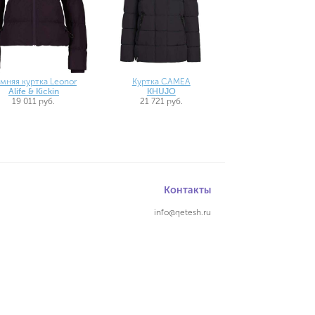
мняя куртка Leonor
Куртка CAMEA
Alife & Kickin
KHUJO
19 011 руб.
21 721 руб.
Контакты
info@qetesh.ru