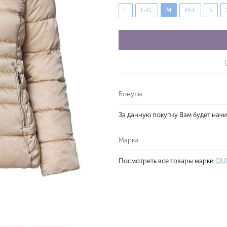
L
L-XL
M
M-L
S
Бонусы
За данную покупку Вам будет нач
Марка
Посмотреть все товары марки
QU