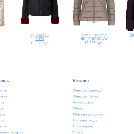
Зимняя куртка
Куртка Mila
Зи
BETTY BARCLAY
SHYX
16 295 руб.
12 208 руб.
мощь
Каталог
акты
Женская одежда
авка
Женская белье
та
Аксессуары
рат
Обувь
еры
Одежда для дома
сы
Пляжная мода
нтии
По брендам
ичная оферта
Поиск