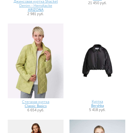
Джинсовая куртка Shacket
21 450 руб.
Denim - Hemdjacke
ARIZONA
2 981 руб.
Куртка
Стеганая куртка
Bershka
Classic Basics
5 418 руб.
6 654 руб.