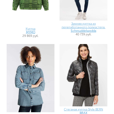
Зимняя куртка из
переработанного полиэстера.
Куртка
Schmuddelwedda
MYMO
40 739 руб.
29 869 руб.
Стеганая куртка Style BERN
BRAX