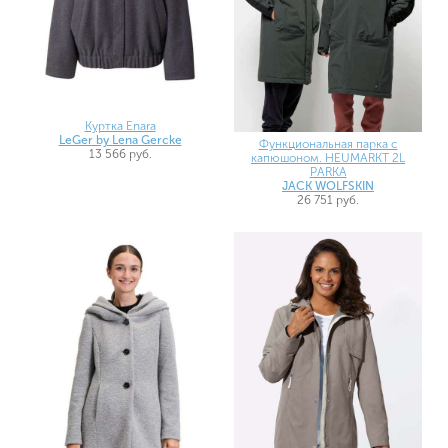
Куртка Enara
LeGer by Lena Gercke
Функциональная парка с
13 566 руб.
капюшоном. HEUMARKT 2L
PARKA
JACK WOLFSKIN
26 751 руб.