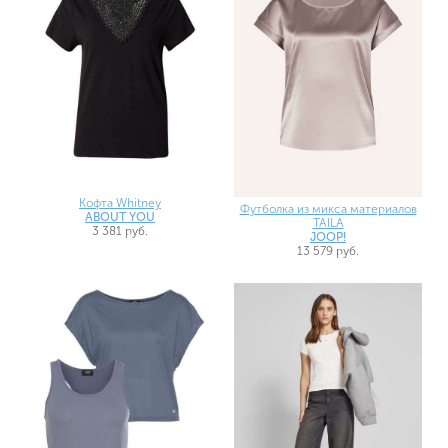
Кофта Whitney
Футболка из микса материалов
ABOUT YOU
TAILA
3 381 руб.
JOOP!
13 579 руб.