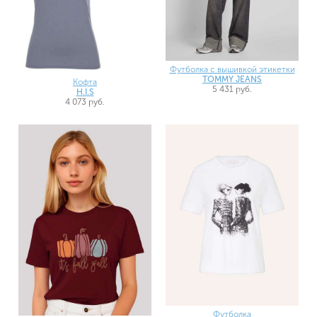
Футболка с вышивкой этикетки
TOMMY JEANS
Кофта
5 431 руб.
H.I.S
4 073 руб.
Футболка