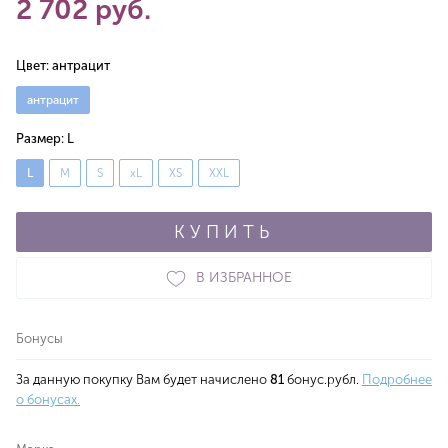
2 702 руб.
Цвет:
антрацит
антрацит
Размер:
L
L
M
S
xL
XS
XXL
КУПИТЬ
В ИЗБРАННОЕ
Бонусы
За данную покупку Вам будет начислено
81
бонус.рубл.
Подробнее
о бонусах.