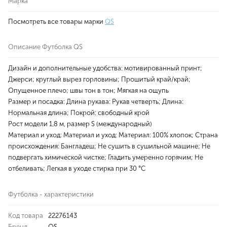
Марка
Посмотреть все товары марки
QS
Описание Футболка QS
Дизайн и дополнительные удобства: мотивированный принт;
Джерси; круглый вырез горловины; Прошитый край/край;
Опущенное плечо; швы тон в тон; Мягкая на ощупь
Размер и посадка: Длина рукава: Рукав четверть; Длина:
Нормальная длина; Покрой: свободный крой
Рост модели 1,8 м, размер S (международный)
Материал и уход: Материал и уход: Материал: 100% хлопок; Страна
происхождения: Бангладеш; Не сушить в сушильной машине; Не
подвергать химической чистке; Гладить умеренно горячим; Не
отбеливать; Легкая в уходе стирка при 30 °C
Футболка - характеристики
Код товара
22276143
Бренд
QS