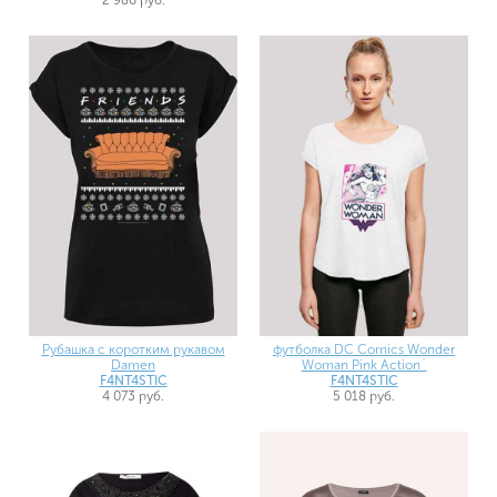
Рубашка с коротким рукавом
футболка DC Comics Wonder
Damen
Woman Pink Action`
F4NT4STIC
F4NT4STIC
4 073 руб.
5 018 руб.