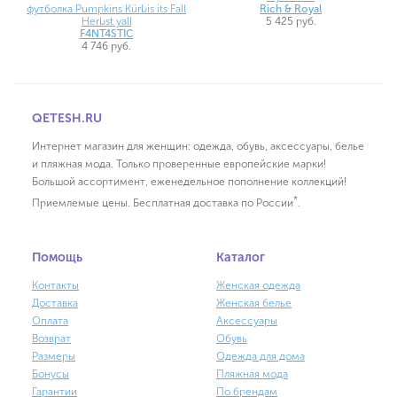
футболка Pumpkins Kürbis its Fall
Rich & Royal
Herbst yall
5 425 руб.
F4NT4STIC
4 746 руб.
QETESH.RU
Интернет магазин для женщин: одежда, обувь, аксессуары, белье
и пляжная мода. Только проверенные европейские марки!
Большой ассортимент, еженедельное пополнение коллекций!
*
Приемлемые цены. Бесплатная доставка по России
.
Помощь
Каталог
Контакты
Женская одежда
Доставка
Женская белье
Оплата
Аксессуары
Возврат
Обувь
Размеры
Одежда для дома
Бонусы
Пляжная мода
Гарантии
По брендам