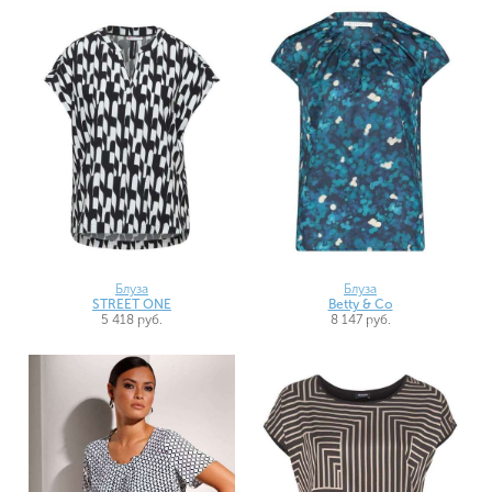
Блуза
Блуза
STREET ONE
Betty & Co
5 418 руб.
8 147 руб.