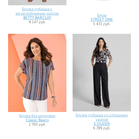
Блузка-рубашка с
зигзагообразным узором
Блуза
BETTY BARCLAY
STREET ONE
8 147 руб.
5 431 руб.
Блузка-рубашка со сплошным
Блузка без шнуровки
узором
Classic Basics
S.OLIVER
1 765 руб.
6 789 руб.