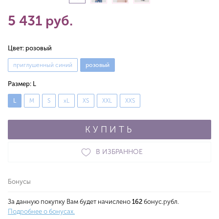
5 431 руб.
Цвет:
розовый
приглушенный синий
розовый
Размер:
L
L
M
S
xL
XS
XXL
XXS
КУПИТЬ
В ИЗБРАННОЕ
Бонусы
За данную покупку Вам будет начислено
162
бонус.рубл.
Подробнее о бонусах.