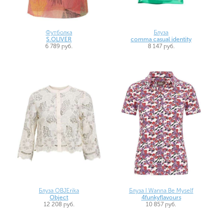
Футболка
Блуза
S.OLIVER
comma casual identity
6 789 руб.
8 147 руб.
Блуза OBJErika
Блуза I Wanna Be Myself
Object
4funkyflavours
12 208 руб.
10 857 руб.