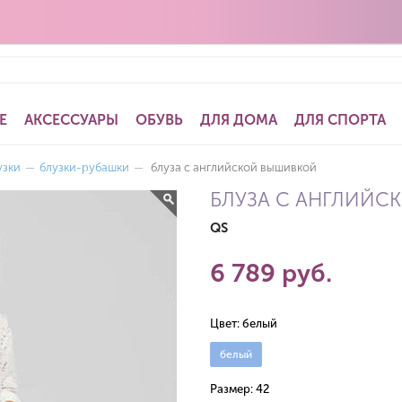
Е
АКСЕССУАРЫ
ОБУВЬ
ДЛЯ ДОМА
ДЛЯ СПОРТА
узки
—
блузки-рубашки
—
блуза с английской вышивкой
БЛУЗА С АНГЛИЙ
QS
6 789 руб.
Цвет:
белый
белый
Размер:
42