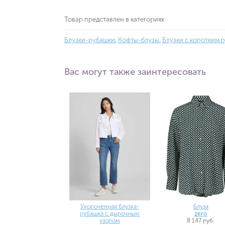
Товар представлен в категориях
Блузки-рубашки
,
Кофты-блузы
,
Блузки с коротким 
Вас могут также заинтересовать
Укороченная блузка-
Блуза
рубашка с дырочным
zero
узором
8 147 руб.