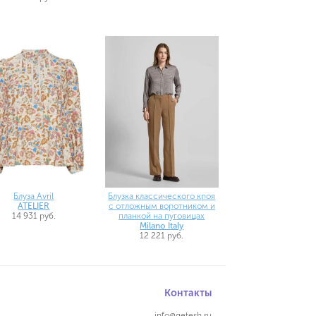
Блуза Avril
Блузка классического кроя
ATELIER
с отложным воротником и
14 931 руб.
планкой на пуговицах
Milano Italy
12 221 руб.
Контакты
info@qetesh.ru