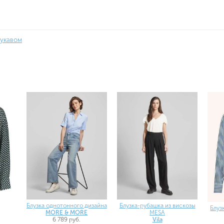
рукавом
Блузка однотонного дизайна
Блузка-рубашка из вискозы
Блуз
MORE & MORE
MESA
6 789 руб.
Vila