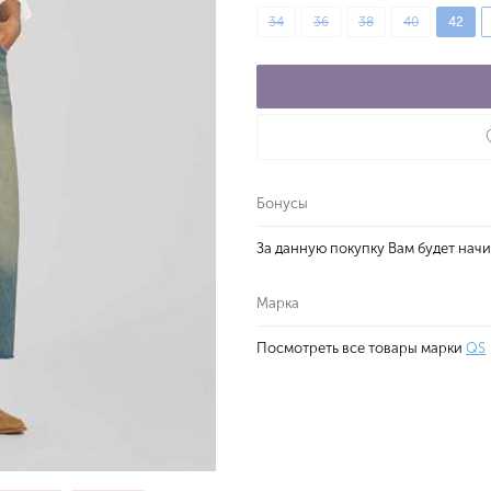
34
36
38
40
42
Бонусы
За данную покупку Вам будет нач
Марка
Посмотреть все товары марки
QS