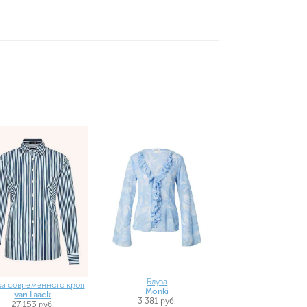
Блуза
ка современного кроя
Monki
van Laack
3 381 руб.
27 153 руб.