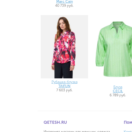
Marc Cain
40 739 руб.
Рубашка-блузка
TAIFUN
Блуза
7 603 руб.
CECIL
6 789 руб.
QETESH.RU
По
Интернет магазин для женщин: одежда,
Конт