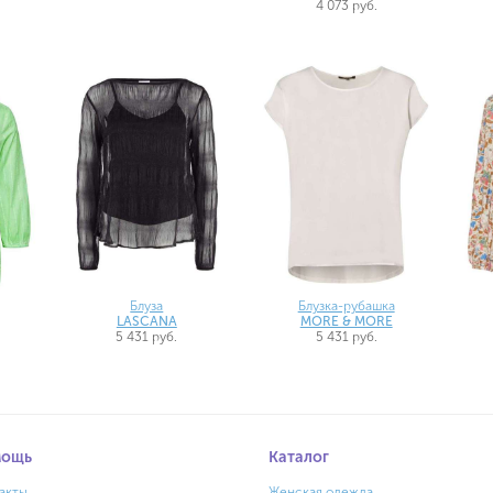
4 073 руб.
Блуза
Блузка-рубашка
LASCANA
MORE & MORE
5 431 руб.
5 431 руб.
мощь
Каталог
акты
Женская одежда