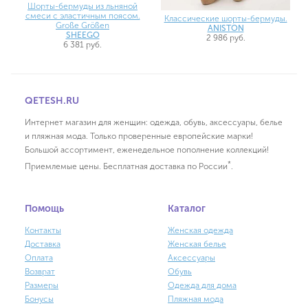
Шорты-бермуды из льняной
смеси с эластичным поясом.
Классические шорты-бермуды.
Große Größen
ANISTON
SHEEGO
2 986 руб.
6 381 руб.
QETESH.RU
Интернет магазин для женщин: одежда, обувь, аксессуары, белье
и пляжная мода. Только проверенные европейские марки!
Большой ассортимент, еженедельное пополнение коллекций!
*
Приемлемые цены. Бесплатная доставка по России
.
Помощь
Каталог
Контакты
Женская одежда
Доставка
Женская белье
Оплата
Аксессуары
Возврат
Обувь
Размеры
Одежда для дома
Бонусы
Пляжная мода