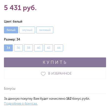
5 431 руб.
Цвет:
белый
белый
черный
лиловый
Размер:
34
34
36
38
40
42
44
КУПИТЬ
В ИЗБРАННОЕ
Бонусы
За данную покупку Вам будет начислено
162
бонус.рубл.
Подробнее о бонусах.