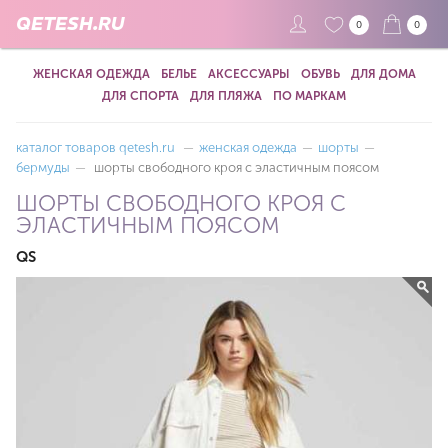
QETESH.RU
0
0
ЖЕНСКАЯ ОДЕЖДА
БЕЛЬЕ
АКСЕССУАРЫ
ОБУВЬ
ДЛЯ ДОМА
ДЛЯ СПОРТА
ДЛЯ ПЛЯЖА
ПО МАРКАМ
каталог товаров qetesh.ru
—
женская одежда
—
шорты
—
бермуды
—
шорты свободного кроя с эластичным поясом
ШОРТЫ СВОБОДНОГО КРОЯ С
ЭЛАСТИЧНЫМ ПОЯСОМ
QS