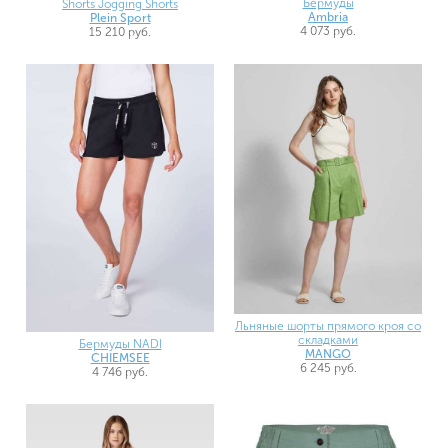
Бермуды
Shorts Jogging Shorts
Ambria
Plein Sport
4 073 руб.
15 210 руб.
Льняные шорты прямого кроя со
складками
Бермуды NADI
MANGO
CHIEMSEE
6 245 руб.
4 746 руб.