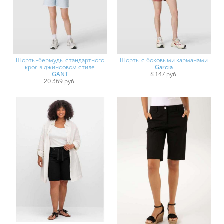
Шорты-бермуды стандартного
Шорты с боковыми карманами
кроя в джинсовом стиле
Garcia
GANT
8 147 руб.
20 369 руб.