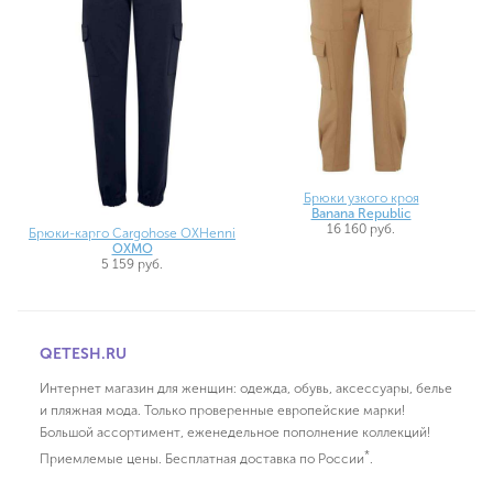
Брюки узкого кроя
Banana Republic
16 160 руб.
Брюки-карго Cargohose OXHenni
OXMO
5 159 руб.
QETESH.RU
Интернет магазин для женщин: одежда, обувь, аксессуары, белье
и пляжная мода. Только проверенные европейские марки!
Большой ассортимент, еженедельное пополнение коллекций!
*
Приемлемые цены. Бесплатная доставка по России
.