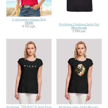
V-образная рубашка Shirt
HEINE
Футболка Christmas Santa Trio
4 752 руб.
Merchcode
3 394 руб.
футболка `FRIENDS TV Serie Pivot
футболка Janis Joplin Blumen`