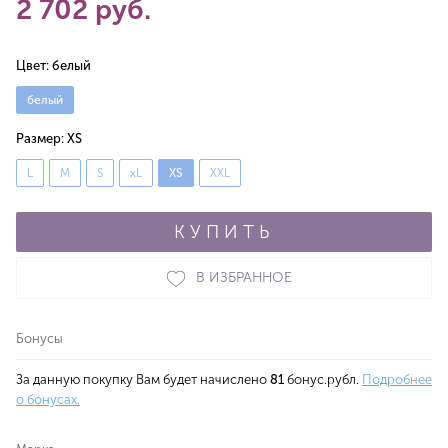
2 702 руб.
Цвет:
белый
белый
Размер:
XS
L
M
S
xL
XS
XXL
КУПИТЬ
В ИЗБРАННОЕ
Бонусы
За данную покупку Вам будет начислено
81
бонус.рубл.
Подробнее
о бонусах.