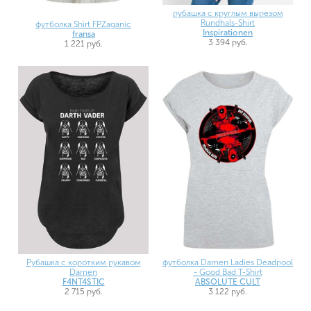
рубашка с круглым вырезом
Rundhals-Shirt
футболка Shirt FPZaganic
Inspirationen
fransa
3 394 руб.
1 221 руб.
Рубашка с коротким рукавом
футболка Damen Ladies Deadpool
Damen
- Good Bad T-Shirt
F4NT4STIC
ABSOLUTE CULT
2 715 руб.
3 122 руб.