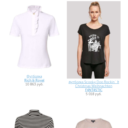
Футболка
Rich & Royal
футболка Scooby Doo Rockin` It
10 863 руб.
Christmas Weihnachten
F4NT4STIC
5 018 руб.