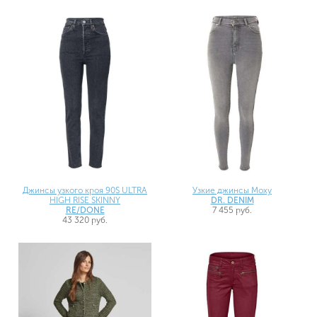
Джинсы узкого кроя 90S ULTRA
Узкие джинсы Moxy
HIGH RISE SKINNY
DR. DENIM
RE/DONE
7 455 руб.
43 320 руб.