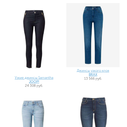
Джинсы узкого кроя
BRAX
Узкие джинсы Samantha
13 566 руб.
JOOP!
24 308 руб.