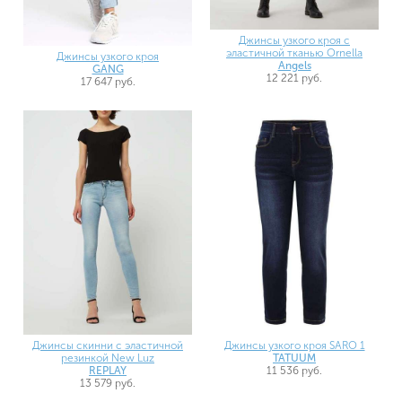
Джинсы узкого кроя с
эластичной тканью Ornella
Джинсы узкого кроя
Angels
GANG
12 221 руб.
17 647 руб.
Джинсы скинни с эластичной
Джинсы узкого кроя SARO 1
резинкой New Luz
TATUUM
REPLAY
11 536 руб.
13 579 руб.