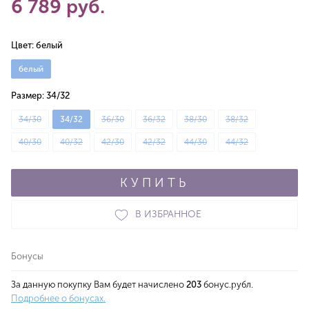
6 789 руб.
Цвет:
белый
белый
Размер:
34/32
34/30
34/32
36/30
36/32
38/30
38/32
40/30
40/32
42/30
42/32
44/30
44/32
КУПИТЬ
В ИЗБРАННОЕ
Бонусы
За данную покупку Вам будет начислено
203
бонус.рубл.
Подробнее о бонусах.