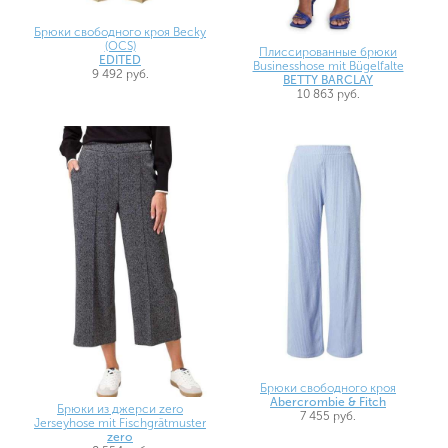
Брюки свободного кроя Becky
(OCS)
Плиссированные брюки
EDITED
Businesshose mit Bügelfalte
9 492 руб.
BETTY BARCLAY
10 863 руб.
Брюки свободного кроя
Abercrombie & Fitch
Брюки из джерси zero
7 455 руб.
Jerseyhose mit Fischgrätmuster
zero