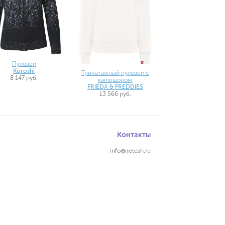
Пуловер
Koroshi
Трикотажный пуловер с
8 147 руб.
капюшоном
FRIEDA & FREDDIES
13 566 руб.
Контакты
info@qetesh.ru