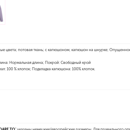
 цвета; потовая ткань; с капюшоном; капюшон на шнурке; Опущенное 
Длина: Нормальная длина; Покрой: Свободный крой
ал: 100 % хлопок; Подкладка капюшона: 100% хлопок.
DARE TO
" указаны немецкие/европейские размеры. Для правильного оп