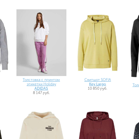
Толстовка с принтом
Свитшот SOFIA
этикетки Holiday
Key Largo
Тол
ADIDAS
10 850 руб.
8 147 руб.