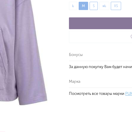
L
M
S
xL
XS
Бонусы
За данную покупку Вам будет нач
Марка
Посмотреть все товары марки
PU