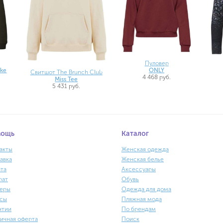
Пуловер
cke
ONLY
Свитшот The Brunch Club
4 468 руб.
Miss Tee
5 431 руб.
мощь
Каталог
акты
Женская одежда
авка
Женская белье
та
Аксессуары
рат
Обувь
еры
Одежда для дома
сы
Пляжная мода
нтии
По брендам
ичная оферта
Поиск