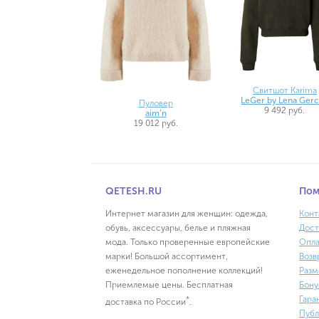
Свитшот Karima
LeGer by Lena Ger
Пуловер
9 492 руб.
aim’n
19 012 руб.
QETESH.RU
По
Интернет магазин для женщин: одежда,
Конт
обувь, аксессуары, белье и пляжная
Дост
мода. Только проверенные европейские
Опла
марки! Большой ассортимент,
Возв
еженедельное пополнение коллекций!
Разм
Приемлемые цены. Бесплатная
Бону
Гара
*
доставка по России
.
Публ