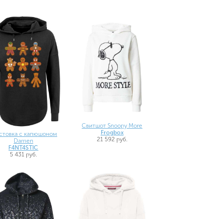
Свитшот Snoopy More
Frogbox
стовка с капюшоном
21 592 руб.
Damen
F4NT4STIC
5 431 руб.