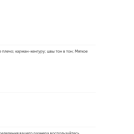
плечо; карман-кенгуру; швы тон в тон; Мягкое
ределения вашего размера воспользуйтесь