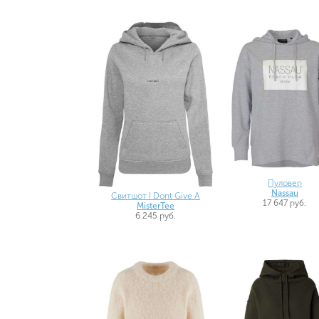
Пуловер
Nassau
Свитшот I Dont Give A
17 647 руб.
MisterTee
6 245 руб.