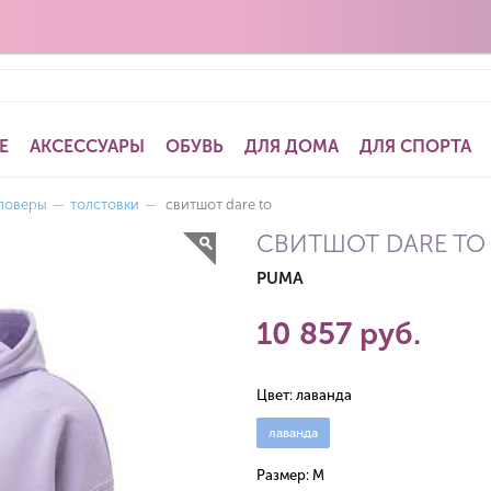
Е
АКСЕССУАРЫ
ОБУВЬ
ДЛЯ ДОМА
ДЛЯ СПОРТА
ловеры
—
толстовки
—
свитшот dare to
СВИТШОТ DARE TO
PUMA
10 857 руб.
Цвет:
лаванда
лаванда
Размер:
M