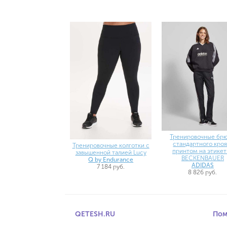
Тренировочные бр
стандартного кроя
Тренировочные колготки с
принтом на этикет
завышенной талией Lucy
BECKENBAUER
Q by Endurance
ADIDAS
7 184 руб.
8 826 руб.
QETESH.RU
По