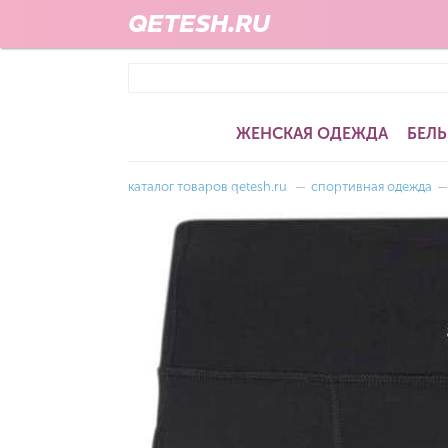
QETESH.RU
ЖЕНСКАЯ ОДЕЖДА
БЕЛЬ
каталог товаров qetesh.ru
—
спортивная одежда
—