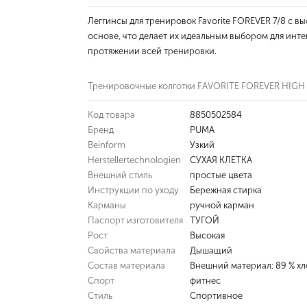
Леггинсы для тренировок Favorite FOREVER 7/8 с 
основе, что делает их идеальным выбором для инт
протяжении всей тренировки.
Тренировочные колготки FAVORITE FOREVER HIGH W
Код товара
8850502584
Бренд
PUMA
Beinform
Узкий
Herstellertechnologien
СУХАЯ КЛЕТКА
Внешний стиль
простые цвета
Инструкции по уходу
Бережная стирка
Карманы
ручной карман
Паспорт изготовителя
ТУГОЙ
Рост
Высокая
Свойства материала
Дышащий
Состав материала
Внешний материал: 89 % хло
Спорт
фитнес
Стиль
Спортивное