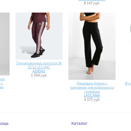
8 147 руб.
Тренировочные колготки W
3S SJ LEG INC
ADIDAS
3 394 руб.
юки
 с
Фу
Джазовые брюки с
ке
карманом для мобильного
телефона
LASCANA
4 073 руб.
мощь
Каталог