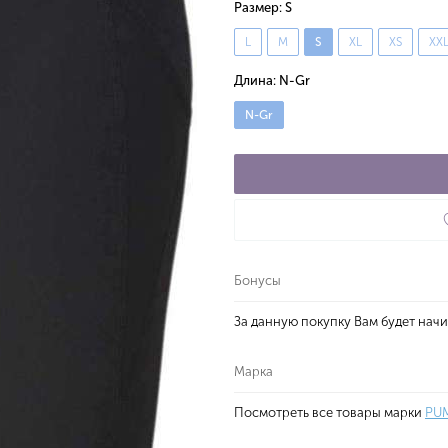
Размер:
S
L
M
S
XL
XS
XX
Длина:
N-Gr
N-Gr
Бонусы
За данную покупку Вам будет нач
Марка
Посмотреть все товары марки
PU