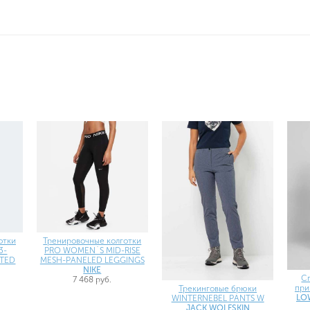
отки
Тренировочные колготки
3-
PRO WOMEN`S MID-RISE
STED
MESH-PANELED LEGGINGS
NIKE
С
7 468 руб.
при
Трекинговые брюки
LO
WINTERNEBEL PANTS W
JACK WOLFSKIN