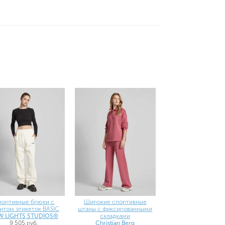
портивные брюки с
Широкие спортивные
нтом этикеток BASIC
штаны с фиксированными
W LIGHTS STUDIOS®
складками
9 505 руб.
Christian Berg