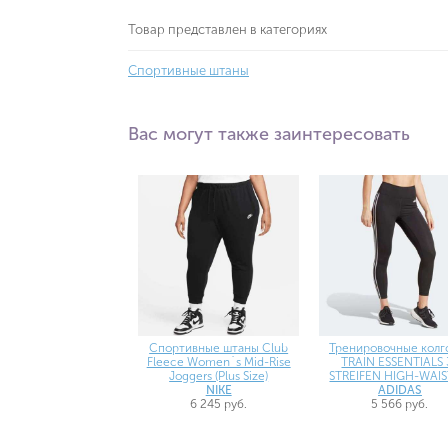
Товар представлен в категориях
Спортивные штаны
Вас могут также заинтересовать
Спортивные штаны Club
Тренировочные колг
Fleece Women`s Mid-Rise
TRAIN ESSENTIALS 
Joggers (Plus Size)
STREIFEN HIGH-WAI
NIKE
ADIDAS
6 245 руб.
5 566 руб.