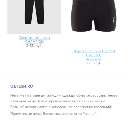
Спортивные штаны
CHAMPION
5 431 руб.
Шорты Functional Comfort
HWL512C
Winshape
3 258 руб.
QETESH.RU
Интернет магазин для женщин: одежда, обувь, аксессуары, белье
и пляжная мода. Только проверенные европейские марки!
Большой ассортимент, еженедельное пополнение коллекций!
*
Приемлемые цены. Бесплатная доставка по России
.