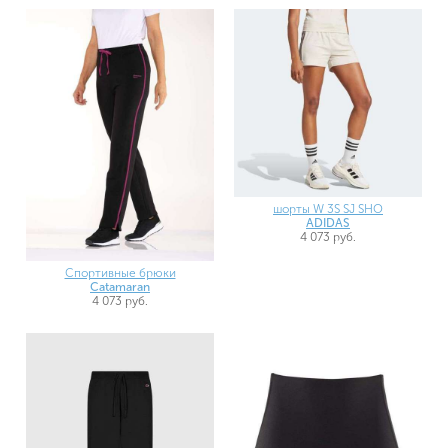
шорты W 3S SJ SHO
ADIDAS
4 073 руб.
Спортивные брюки
Catamaran
4 073 руб.