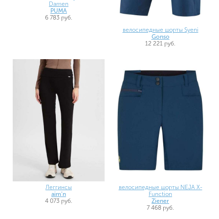
Damen
PUMA
6 783 руб.
велосипедные шорты Syeni
Gonso
12 221 руб.
Леггинсы
велосипедные шорты NEJA X-
aim’n
Function
4 073 руб.
Ziener
7 468 руб.