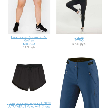
Спортивные брюки Große
Брюки
Größen
MYMO
SHEEGO
5 431 руб.
2 171 руб.
Тренировочные шорты x HYROX
ULTRAWEAVE Velocity 4` Shorts