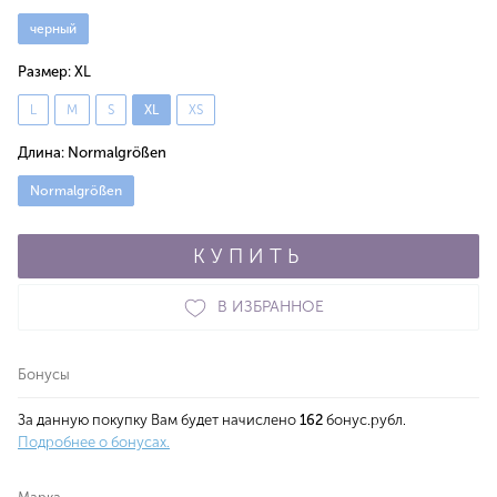
черный
Размер:
XL
L
M
S
XL
XS
Длина:
Normalgrößen
Normalgrößen
КУПИТЬ
В ИЗБРАННОЕ
Бонусы
За данную покупку Вам будет начислено
162
бонус.рубл.
Подробнее о бонусах.