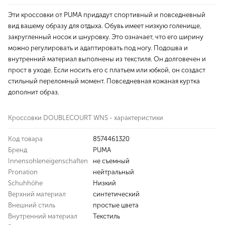
Эти кроссовки от PUMA придадут спортивный и повседневный
вид вашему образу для отдыха. Обувь имеет низкую голенище,
закругленный носок и шнуровку. Это означает, что его ширину
можно регулировать и адаптировать под ногу. Подошва и
внутренний материал выполнены из текстиля. Он долговечен и
прост в уходе. Если носить его с платьем или юбкой, он создаст
стильный переломный момент. Повседневная кожаная куртка
дополнит образ.
Кроссовки DOUBLECOURT WNS - характеристики
Код товара
8574461320
Бренд
PUMA
Innensohleneigenschaften
не съемный
Pronation
нейтральный
Schuhhöhe
Низкий
Верхний материал
синтетический
Внешний стиль
простые цвета
Внутренний материал
Текстиль