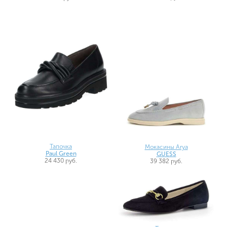
Тапочка
Мокасины Arya
Paul Green
GUESS
24 430 руб.
39 382 руб.