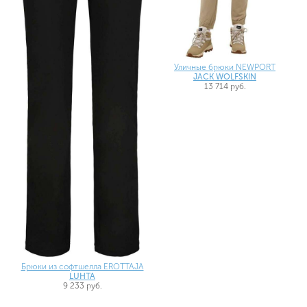
Уличные брюки NEWPORT
JACK WOLFSKIN
13 714 руб.
Брюки из софтшелла EROTTAJA
LUHTA
9 233 руб.