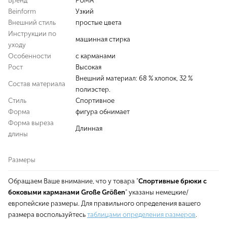
Бренд
PUMA
Beinform
Узкий
Внешний стиль
простые цвета
Инструкции по
машинная стирка
уходу
Особенности
с карманами
Рост
Высокая
Внешний материал: 68 % хлопок, 32 %
Состав материала
полиэстер.
Стиль
Спортивное
Форма
фигура обнимает
Форма выреза
Длинная
длины
Размеры
Обращаем Ваше внимание, что у товара "
Спортивные брюки с
боковыми карманами Große Größen
" указаны немецкие/
европейские размеры. Для правильного определения вашего
размера воспользуйтесь
таблицами определения размеров
.