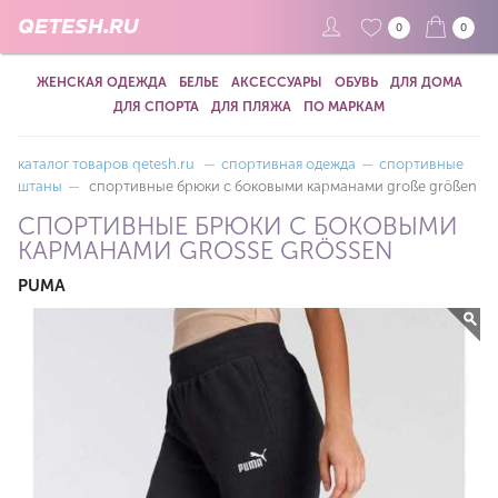
QETESH.RU
0
0
ЖЕНСКАЯ ОДЕЖДА
БЕЛЬЕ
АКСЕССУАРЫ
ОБУВЬ
ДЛЯ ДОМА
ДЛЯ СПОРТА
ДЛЯ ПЛЯЖА
ПО МАРКАМ
каталог товаров qetesh.ru
—
спортивная одежда
—
спортивные
штаны
—
спортивные брюки с боковыми карманами große größen
СПОРТИВНЫЕ БРЮКИ С БОКОВЫМИ
КАРМАНАМИ GROSSE GRÖSSEN
PUMA