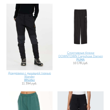
Спортивные брюки
DOWNTOWN Cargohose Damen
PUMA
10 178 руб.
Дождевики с дышащей тканью
Wander
Whistler
11 394 руб.