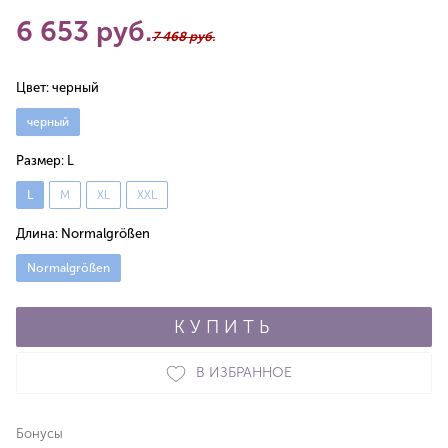
6 653 руб.
7 468 руб.
Цвет:
черный
черный
Размер:
L
L
M
XL
XXL
Длина:
Normalgrößen
Normalgrößen
КУПИТЬ
В ИЗБРАННОЕ
Бонусы