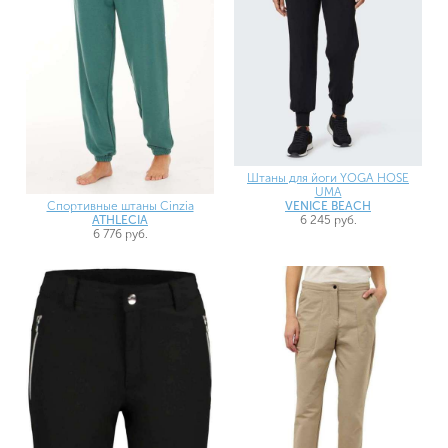
Штаны для йоги YOGA HOSE
UMA
VENICE BEACH
Спортивные штаны Cinzia
6 245 руб.
ATHLECIA
6 776 руб.