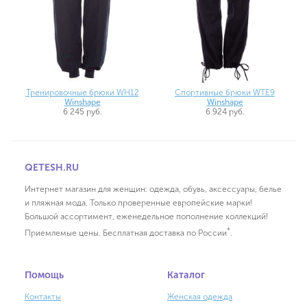
Тренировочные брюки WH12
Спортивные брюки WTE9
Winshape
Winshape
6 245 руб.
6 924 руб.
QETESH.RU
Интернет магазин для женщин: одежда, обувь, аксессуары, белье
и пляжная мода. Только проверенные европейские марки!
Большой ассортимент, еженедельное пополнение коллекций!
*
Приемлемые цены. Бесплатная доставка по России
.
Помощь
Каталог
Контакты
Женская одежда