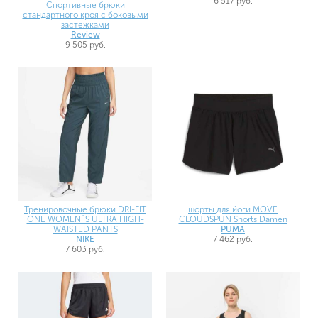
6 517 руб.
Спортивные брюки
стандартного кроя с боковыми
застежками
Review
9 505 руб.
Тренировочные брюки DRI-FIT
шорты для йоги MOVE
ONE WOMEN`S ULTRA HIGH-
CLOUDSPUN Shorts Damen
WAISTED PANTS
PUMA
NIKE
7 462 руб.
7 603 руб.