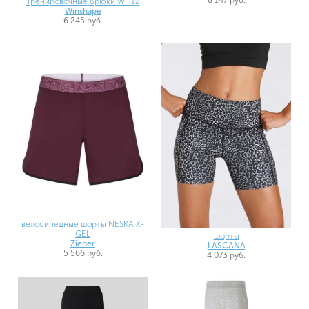
Тренировочные брюки WH12
Winshape
6 245 руб.
велосипедные шорты NESKA X-
GEL
шорты
Ziener
LASCANA
5 566 руб.
4 073 руб.