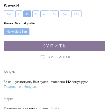
Размер:
M
3XL
L
M
S
XL
XS
XXL
XXS
Длина:
Normalgrößen
Normalgrößen
КУПИТЬ
В ИЗБРАННОЕ
Бонусы
За данную покупку Вам будет начислено
142
бонус.рубл.
Подробнее о бонусах.
Марка
Посмотреть все товары марки
PUMA