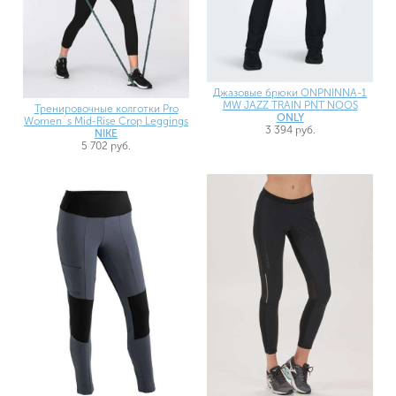
Джазовые брюки ONPNINNA-1
MW JAZZ TRAIN PNT NOOS
Тренировочные колготки Pro
ONLY
Women`s Mid-Rise Crop Leggings
3 394 руб.
NIKE
5 702 руб.