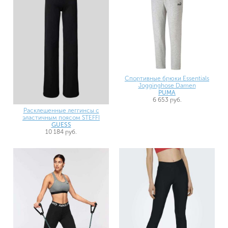
Спортивные брюки Essentials
Jogginghose Damen
PUMA
6 653 руб.
Расклешенные леггинсы с
эластичным поясом STEFFI
GUESS
10 184 руб.