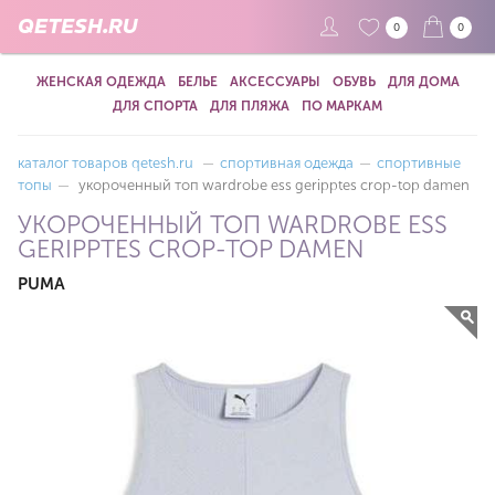
QETESH.RU
0
0
ЖЕНСКАЯ ОДЕЖДА
БЕЛЬЕ
АКСЕССУАРЫ
ОБУВЬ
ДЛЯ ДОМА
ДЛЯ СПОРТА
ДЛЯ ПЛЯЖА
ПО МАРКАМ
каталог товаров qetesh.ru
—
спортивная одежда
—
спортивные
топы
—
укороченный топ wardrobe ess geripptes crop-top damen
УКОРОЧЕННЫЙ ТОП WARDROBE ESS
GERIPPTES CROP-TOP DAMEN
PUMA