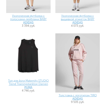
Укороченная футболка с
Укороченная футболка с
полосками-лейблами BABY
вышивкой этикеток BABY
ADIDAS
ADIDAS
3 394 руб.
4 073 руб.
Топ для йоги Maternity STUDIO
Trend Trainingstanktop Damen
PUMA
4 746 руб.
Толстовка с логотипом TIRO
ADIDAS
9 505 руб.