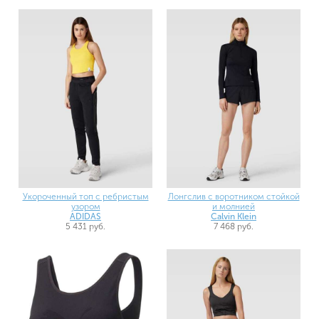
Укороченный топ с ребристым
Лонгслив с воротником стойкой
узором
и молнией
ADIDAS
Calvin Klein
5 431 руб.
7 468 руб.