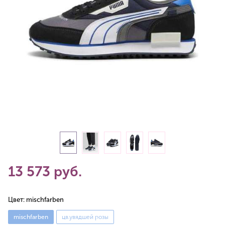
13 573 руб.
Цвет:
mischfarben
mischfarben
цв.увядшей розы