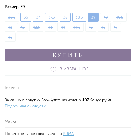
Размер:
39
35,5
36
37
37,5
38
38,5
39
40
40,5
41
42
42,5
43
44
44,5
45
46
47
48
КУПИТЬ
В ИЗБРАННОЕ
Бонусы
За данную покупку Вам будет начислено
407
бонус.рубл.
Подробнее о бонусах.
Марка
Посмотреть все товары марки
PUMA