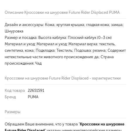
Описание Кроссовки на шнуровке Future Rider Displaced PUMA
Дизайн и аксессуары: Кожа; круглая крышка; гладкая кожа; замша;
Шнуровка
Размер и посадка: Высота каблука: Плоский каблук (0–3 см)
Материал и уход: Материал и уход: Материал верха: текстиль,
синтетика, кожа; Подкладка: Текстиль; Подошва: резина; Содержит
нетекстильные части животного происхождения: да; Страна
происхождения: Чад
Кроссовки на шнуровке Future Rider Displaced - характеристики
Код товара
22651591
Бренд
PUMA
Размеры
Обращаем Ваше внимание, что у товара "
Кроссовки на шнуровке
Future Rider Displaced
" указаны немецкие/европейские размеры.