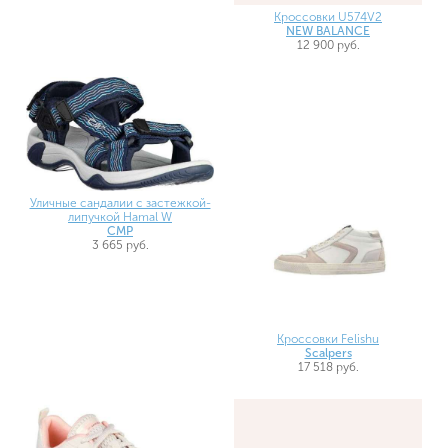
Кроссовки U574V2
NEW BALANCE
12 900 руб.
Уличные сандалии с застежкой-
липучкой Hamal W
CMP
3 665 руб.
Кроссовки Felishu
Scalpers
17 518 руб.