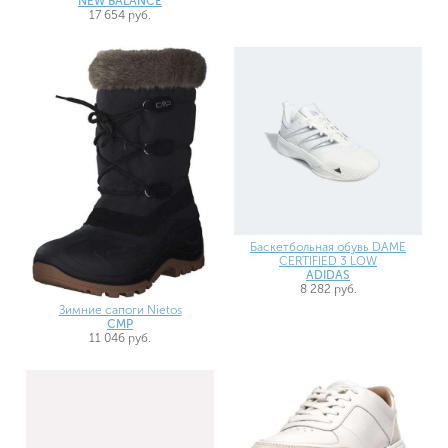
NEW BALANCE
17 654 руб.
Баскетбольная обувь DAME
CERTIFIED 3 LOW
ADIDAS
8 282 руб.
Зимние сапоги Nietos
CMP
11 046 руб.