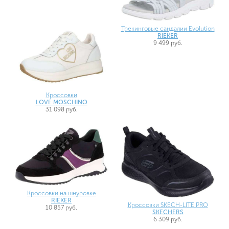
Трекинговые сандалии Evolution
RIEKER
9 499 руб.
Кроссовки
LOVE MOSCHINO
31 098 руб.
Кроссовки на шнуровке
RIEKER
Кроссовки SKECH-LITE PRO
10 857 руб.
SKECHERS
6 309 руб.