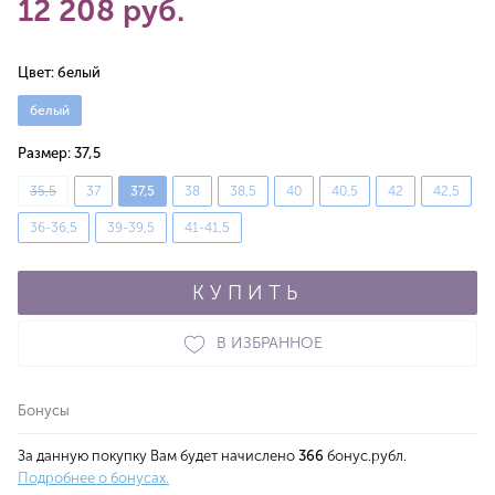
12 208 руб.
Цвет:
белый
белый
Размер:
37,5
35,5
37
37,5
38
38,5
40
40,5
42
42,5
36-36,5
39-39,5
41-41,5
КУПИТЬ
В ИЗБРАННОЕ
Бонусы
За данную покупку Вам будет начислено
366
бонус.рубл.
Подробнее о бонусах.