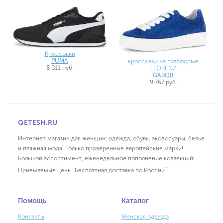
Кроссовки
PUMA
кроссовки на платформе
8 011 руб.
FLORENZ
GABOR
9 767 руб.
QETESH.RU
Интернет магазин для женщин: одежда, обувь, аксессуары, белье
и пляжная мода. Только проверенные европейские марки!
Большой ассортимент, еженедельное пополнение коллекций!
*
Приемлемые цены. Бесплатная доставка по России
.
Помощь
Каталог
Контакты
Женская одежда