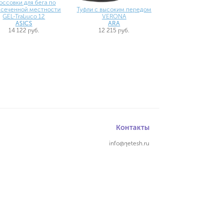
оссовки для бега по
есеченной местности
Туфли с высоким передом
GEL-Trabuco 12
VERONA
ASICS
ARA
14 122 руб.
12 215 руб.
Контакты
info@qetesh.ru