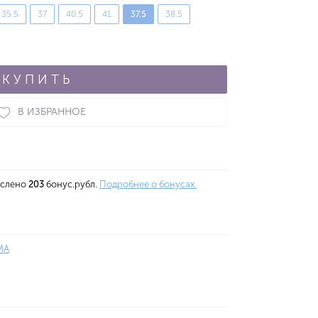
35.5
37
40.5
41
37.5
38.5
КУПИТЬ
В ИЗБРАННОЕ
ислено
203
бонус.рубл.
Подробнее о бонусах.
MA