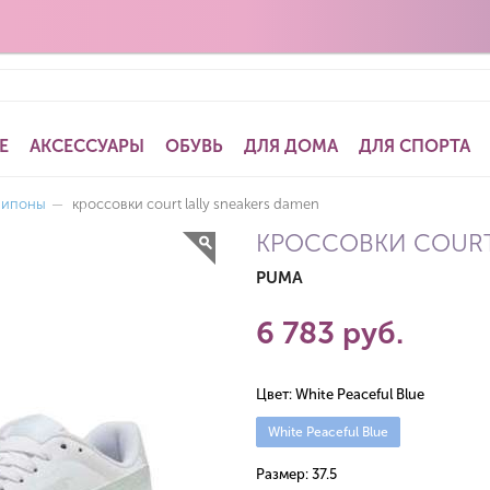
Е
АКСЕССУАРЫ
ОБУВЬ
ДЛЯ ДОМА
ДЛЯ СПОРТА
липоны
—
кроссовки court lally sneakers damen
КРОССОВКИ COURT 
PUMA
6 783 руб.
Цвет:
White Peaceful Blue
White Peaceful Blue
Размер:
37.5