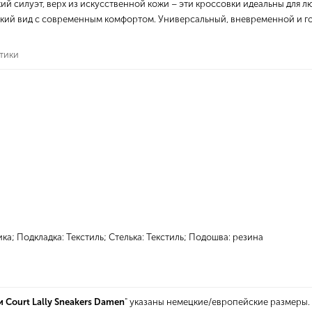
й силуэт, верх из искусственной кожи – эти кроссовки идеальны для л
ий вид с современным комфортом. Универсальный, вневременной и го
стики
ка; Подкладка: Текстиль; Стелька: Текстиль; Подошва: резина
 Court Lally Sneakers Damen
" указаны немецкие/европейские размеры.