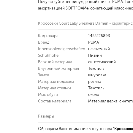
Почувствуйте непринужденный стиль с PUMA. Тонки
амортизацией SOFTFOAM+, сочетающей классическ
Кроссовки Court Lally Sneakers Damen - характери
Код товара
1455226893
Бренд
PUMA
Innensohleneigenschaften
не съемный
Schuhhöhe
Низкий
Верхний материал
синтетический
Внутренний материал
Текстиль
Замок
шнуровка
Материал подошвы
резина
Материал стельки
Текстиль
Мыс обуви
около
Состав материала
Материал верха: синтети
Размеры
Обращаем Ваше внимание, что у товара "
Кроссовки