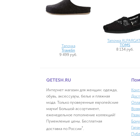
Тапочка ALPARGA
TOMS
Тапочка
8 134 руб.
Travelin
9 499 руб.
QETESH.RU
По
Интернет магазин для женщин: одежда,
Конт
обувь, аксессуары, белье и пляжная
Дост
мода. Только проверенные европейские
Опла
марки! Большой ассортимент,
Возв
еженедельное пополнение коллекций!
Разм
Приемлемые цены. Бесплатная
Бону
Гара
*
доставка по России
.
Публ