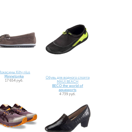
окасины Kilty plus
Minnetonka
Обувь для водного спорта
17 654 руб.
MAUI BEACH
BECO the world of
aquasports
4 739 руб.