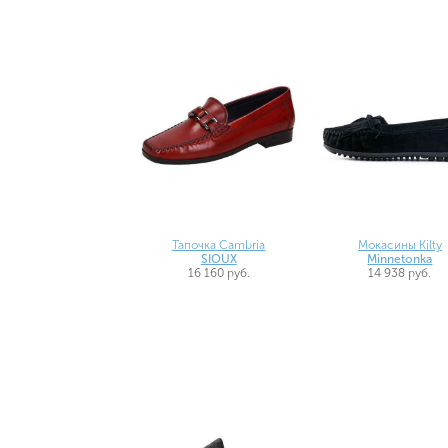
Тапочка Cambria
Мокасины Kilty
SIOUX
Minnetonka
16 160 руб.
14 938 руб.