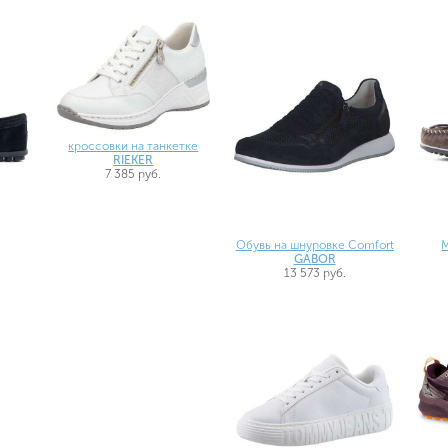
кроссовки на танкетке
RIEKER
7 385 руб.
Обувь на шнуровке Comfort
М
GABOR
13 573 руб.