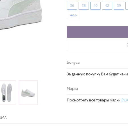
36
38
40
42
39
42.5
Бонусы
За данную покупку Вам будет нач
Марка
Посмотреть все товары марки
PU
PUMA