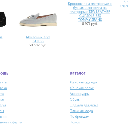
Кр
Кроссовки на платформе с
пер
буквами логотипа на
платформе TJW LEATHER
CUPSOLE ESS
TOMMY JEANS
8 971 руб.
TA
Мокасины Arya
GUESS
39 382 руб.
мощь
Каталог
акты
Женская одежда
авка
Женская белье
та
Аксессуары
рат
Обувь
еры
Одежда для дома
сы
Пляжная мода
нтии
По брендам
ичная оферта
Поиск